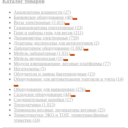
Каталог товаров
Анализаторы влажности
(27)
Банковское оборудование
(40)
Весы электронные
(3 415)
Газоанализаторы портативные
(23)
Гири и наборы гирь для весов
(211)
Динамометры электронные
(759)
Дозаторы диспенсеры для антисептиков
(2)
Лабораторное оборудование
(1 692)
Мебель лабораторная
(1 031)
Мебель медицинская
(11)
Модули взвешивающие, весовые платформы
(77)
Негатоскопы
(5)
Облучатели и лампы бактерицидные
(15)
Оборудование для автоматизации торговли и учета
(14)
Оборудование для маркировки
(276)
Складское оборудование
(44)
Соединительные коробки
(17)
Тензодатчики
(1 013)
Терминалы весовые, индикаторы весовые
(25)
Термоэтикетки ЭКО и ТОП, термотрансферные
этикетки
(24)