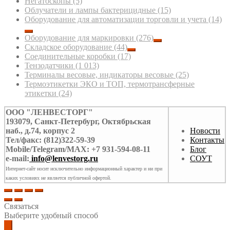
Негатоскопы
(5)
Облучатели и лампы бактерицидные
(15)
Оборудование для автоматизации торговли и учета
(14)
Оборудование для маркировки
(276)
Складское оборудование
(44)
Соединительные коробки
(17)
Тензодатчики
(1 013)
Терминалы весовые, индикаторы весовые
(25)
Термоэтикетки ЭКО и ТОП, термотрансферные
этикетки
(24)
ООО "ЛЕНВЕСТОРГ"
193079, Санкт-Петербург, Октябрьская
наб., д.74, корпус 2
Новости
Тел/факс: (812)322-59-39
Контакты
Mobile/Telegram/MAX: +7 931-594-08-11
Блог
e-mail:
info@lenvestorg.ru
СОУТ
Интернет-сайт носит исключительно информационный характер и ни при
каких условиях не является публичной офертой.
Связаться
Выберите удобный способ