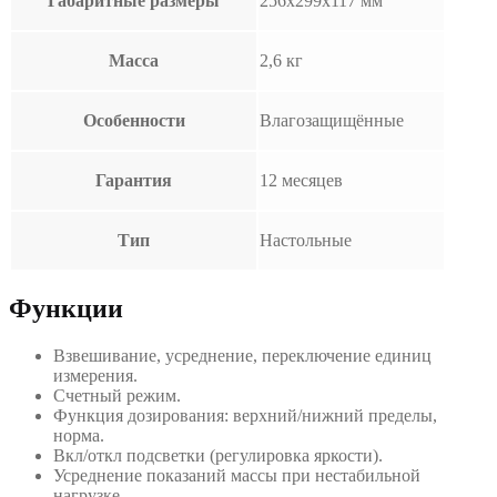
Габаритные размеры
256х299х117 мм
Масса
2,6 кг
Особенности
Влагозащищённые
Гарантия
12 месяцев
Тип
Настольные
Функции
Взвешивание, усреднение, переключение единиц
измерения.
Счетный режим.
Функция дозирования: верхний/нижний пределы,
норма.
Вкл/откл подсветки (регулировка яркости).
Усреднение показаний массы при нестабильной
нагрузке.