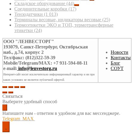
Складское оборудование
(44)
Соединительные коробки
(17)
Тензодатчики
(1 013)
Терминалы весовые, индикаторы весовые
(25)
Термоэтикетки ЭКО и ТОП, термотрансферные
этикетки
(24)
ООО "ЛЕНВЕСТОРГ"
193079, Санкт-Петербург, Октябрьская
наб., д.74, корпус 2
Новости
Тел/факс: (812)322-59-39
Контакты
Mobile/Telegram/MAX: +7 931-594-08-11
Блог
e-mail:
info@lenvestorg.ru
СОУТ
Интернет-сайт носит исключительно информационный характер и ни при
каких условиях не является публичной офертой.
Связаться
Выберите удобный способ
Напишите нам - ответим в удобном для вас мессенджере.
Telegram
MAX