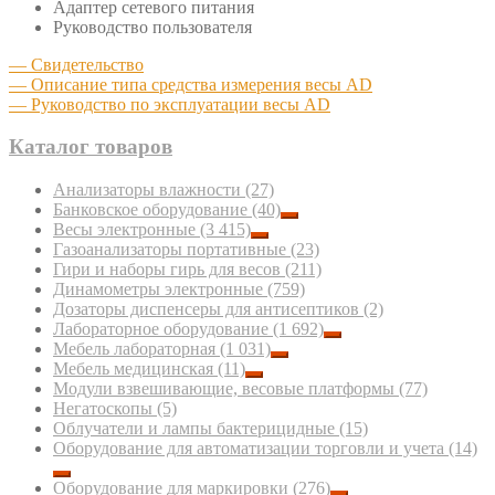
Адаптер сетевого питания
Руководство пользователя
— Свидетельство
— Описание типа средства измерения весы AD
— Руководство по эксплуатации весы AD
Каталог товаров
Анализаторы влажности
(27)
Банковское оборудование
(40)
Весы электронные
(3 415)
Газоанализаторы портативные
(23)
Гири и наборы гирь для весов
(211)
Динамометры электронные
(759)
Дозаторы диспенсеры для антисептиков
(2)
Лабораторное оборудование
(1 692)
Мебель лабораторная
(1 031)
Мебель медицинская
(11)
Модули взвешивающие, весовые платформы
(77)
Негатоскопы
(5)
Облучатели и лампы бактерицидные
(15)
Оборудование для автоматизации торговли и учета
(14)
Оборудование для маркировки
(276)