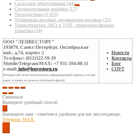
Складское оборудование
(44)
Соединительные коробки
(17)
Тензодатчики
(1 013)
Терминалы весовые, индикаторы весовые
(25)
Термоэтикетки ЭКО и ТОП, термотрансферные
этикетки
(24)
ООО "ЛЕНВЕСТОРГ"
193079, Санкт-Петербург, Октябрьская
наб., д.74, корпус 2
Новости
Тел/факс: (812)322-59-39
Контакты
Mobile/Telegram/MAX: +7 931-594-08-11
Блог
e-mail:
info@lenvestorg.ru
СОУТ
Интернет-сайт носит исключительно информационный характер и ни при
каких условиях не является публичной офертой.
Связаться
Выберите удобный способ
Напишите нам - ответим в удобном для вас мессенджере.
Telegram
MAX