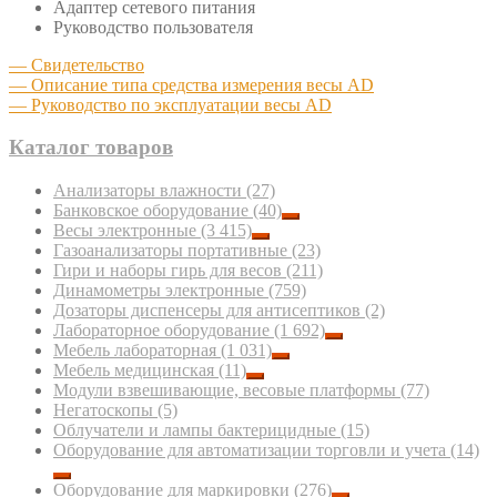
Адаптер сетевого питания
Руководство пользователя
— Свидетельство
— Описание типа средства измерения весы AD
— Руководство по эксплуатации весы AD
Каталог товаров
Анализаторы влажности
(27)
Банковское оборудование
(40)
Весы электронные
(3 415)
Газоанализаторы портативные
(23)
Гири и наборы гирь для весов
(211)
Динамометры электронные
(759)
Дозаторы диспенсеры для антисептиков
(2)
Лабораторное оборудование
(1 692)
Мебель лабораторная
(1 031)
Мебель медицинская
(11)
Модули взвешивающие, весовые платформы
(77)
Негатоскопы
(5)
Облучатели и лампы бактерицидные
(15)
Оборудование для автоматизации торговли и учета
(14)
Оборудование для маркировки
(276)