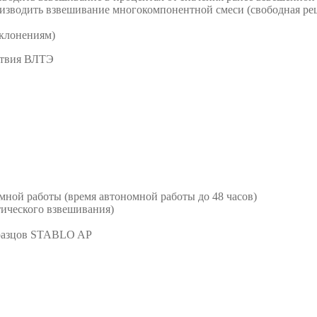
изводить взвешивание многокомпонентной смеси (свободная ре
тклонениям)
ствия ВЛТЭ
мной работы (время автономной работы до 48 часов)
ического взвешивания)
образцов STABLO AP