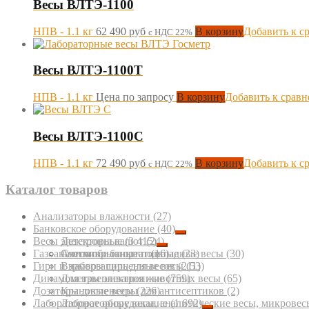
Весы ВЛТЭ-1100
НПВ - 1.1 кг
62 490
руб
В корзину
Добавить к с
с НДС 22%
Весы ВЛТЭ-1100Т
НПВ - 1.1 кг
Цена по запросу
В корзину
Добавить к срав
Весы ВЛТЭ-1100С
НПВ - 1.1 кг
72 490
руб
В корзину
Добавить к с
с НДС 22%
Каталог товаров
Анализаторы влажности
(27)
Банковское оборудование
(40)
Весы электронные
Детекторы валют
(3 415)
(24)
Газоанализаторы портативные
Счетчики банкнот
Автомобильные подкладные весы
(16)
(23)
(30)
Гири и наборы гирь для весов
Взрывозащищенные весы
(211)
(53)
Динамометры электронные
Для взвешивания животных весы
(759)
(65)
Дозаторы диспенсеры для антисептиков
Крановые весы
(226)
(2)
Лабораторное оборудование
Лабораторные весы, аналитические весы, микровес
(1 692)