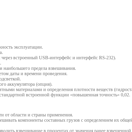
жность эксплуатации.
а.
 через встроенный USB-интерфейс и интерфейс RS-232).
.
и наибольшего предела взвешивания.
етом даты и времени проведения.
одсветкой.
го аккумулятора (опция).
итными материалами и определения плотности веществ (гидроста
стандартной встроенной функции «повышенная точность» 0,02.
и от области и страны применения.
ешивать компоненты составных грузов с определением их обще
водить взвешивание в процентах от значения ранее взвешенной