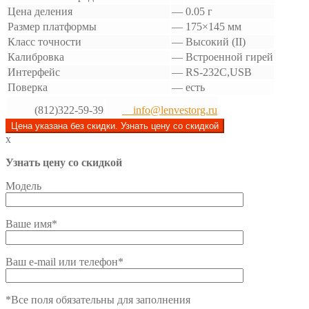
Цена деления
—
0.05 г
Размер платформы
—
175×145 мм
Класс точности
—
Высокий (II)
Калибровка
—
Встроенной гирей
Интерфейс
—
RS-232C,USB
Поверка
—
есть
(812)322-59-39
info@lenvestorg.ru
Цена указана без скидки. Узнать цену со скидкой
x
Узнать цену со скидкой
Модель
Ваше имя*
Ваш e-mail или телефон*
*Все поля обязательны для заполнения