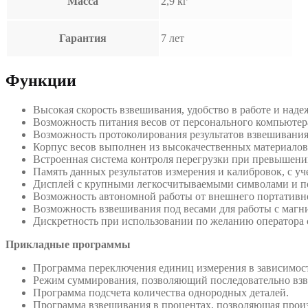
Масса
2,9 кг
Гарантия
7 лет
Функции
Высокая скорость взвешивания, удобство в работе и наде
Возможность питания весов от персонального компьютер
Возможность протоколирования результатов взвешивания
Корпус весов выполнен из высокачественных материалов
Встроенная система контроля перегрузки при превышени
Память данных результатов измерения и калибровок, с уч
Дисплей с крупными легкосчитываемыми символами и п
Возможность автономной работы от внешнего портативно
Возможность взвешивания под весами для работы с магн
Дискретность при использовании по желанию оператора 
Прикладные программы
Программа переключения единиц измерения в зависимост
Режим суммирования, позволяющий последовательно взв
Программа подсчета количества однородных деталей.
Программа взвешивания в процентах, позволяющая произ