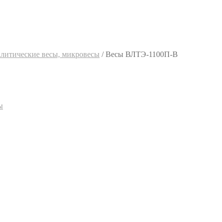
алитические весы, микровесы
/
Весы ВЛТЭ-1100П-В
ы