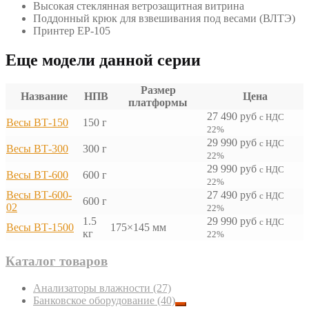
Высокая стеклянная ветрозащитная витрина
Поддонный крюк для взвешивания под весами (ВЛТЭ)
Принтер ЕР-105
Еще модели данной серии
Размер
Название
НПВ
Цена
платформы
27 490
руб
с НДС
Весы ВТ-150
150 г
22%
29 990
руб
с НДС
Весы ВТ-300
300 г
22%
29 990
руб
с НДС
Весы ВТ-600
600 г
22%
Весы ВТ-600-
27 490
руб
с НДС
600 г
02
22%
1.5
29 990
руб
с НДС
Весы ВТ-1500
175×145 мм
кг
22%
Каталог товаров
Анализаторы влажности
(27)
Банковское оборудование
(40)