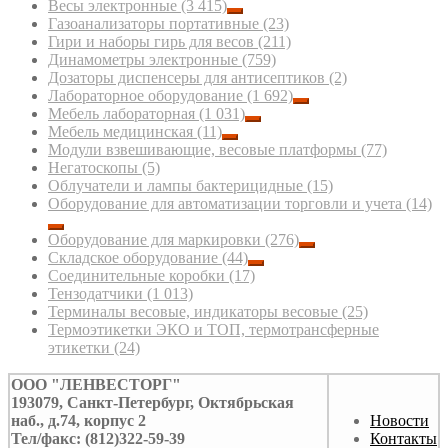
Весы электронные
(3 415)
Газоанализаторы портативные
(23)
Гири и наборы гирь для весов
(211)
Динамометры электронные
(759)
Дозаторы диспенсеры для антисептиков
(2)
Лабораторное оборудование
(1 692)
Мебель лабораторная
(1 031)
Мебель медицинская
(11)
Модули взвешивающие, весовые платформы
(77)
Негатоскопы
(5)
Облучатели и лампы бактерицидные
(15)
Оборудование для автоматизации торговли и учета
(14)
Оборудование для маркировки
(276)
Складское оборудование
(44)
Соединительные коробки
(17)
Тензодатчики
(1 013)
Терминалы весовые, индикаторы весовые
(25)
Термоэтикетки ЭКО и ТОП, термотрансферные
этикетки
(24)
ООО "ЛЕНВЕСТОРГ"
193079, Санкт-Петербург, Октябрьская
наб., д.74, корпус 2
Новости
Тел/факс: (812)322-59-39
Контакты