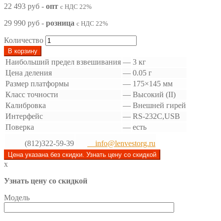
22 493 руб
-
опт
с НДС 22%
29 990 руб
-
розница
с НДС 22%
Количество
В корзину
Наибольший предел взвешивания
—
3 кг
Цена деления
—
0.05 г
Размер платформы
—
175×145 мм
Класс точности
—
Высокий (II)
Калибровка
—
Внешней гирей
Интерфейс
—
RS-232C,USB
Поверка
—
есть
(812)322-59-39
info@lenvestorg.ru
Цена указана без скидки. Узнать цену со скидкой
x
Узнать цену со скидкой
Модель