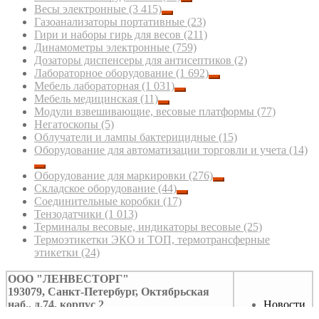
Весы электронные
(3 415)
Газоанализаторы портативные
(23)
Гири и наборы гирь для весов
(211)
Динамометры электронные
(759)
Дозаторы диспенсеры для антисептиков
(2)
Лабораторное оборудование
(1 692)
Мебель лабораторная
(1 031)
Мебель медицинская
(11)
Модули взвешивающие, весовые платформы
(77)
Негатоскопы
(5)
Облучатели и лампы бактерицидные
(15)
Оборудование для автоматизации торговли и учета
(14)
Оборудование для маркировки
(276)
Складское оборудование
(44)
Соединительные коробки
(17)
Тензодатчики
(1 013)
Терминалы весовые, индикаторы весовые
(25)
Термоэтикетки ЭКО и ТОП, термотрансферные
этикетки
(24)
ООО "ЛЕНВЕСТОРГ"
193079, Санкт-Петербург, Октябрьская
наб., д.74, корпус 2
Новости
Тел/факс: (812)322-59-39
Контакты