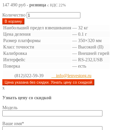
147 490 руб
-
розница
с НДС 22%
Количество
В корзину
Наибольший предел взвешивания
—
32 кг
Цена деления
—
0.1 г
Размер платформы
—
350×320 мм
Класс точности
—
Высокий (II)
Калибровка
—
Внешней гирей
Интерфейс
—
RS-232,USB
Поверка
—
есть
(812)322-59-39
info@lenvestorg.ru
Цена указана без скидки. Узнать цену со скидкой
x
Узнать цену со скидкой
Модель
Ваше имя*