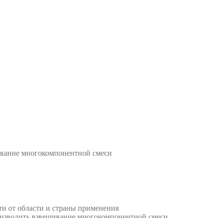
ивание многокомпонентной смеси
и от области и страны применения
изводить взвешивание многокомпонентной смеси