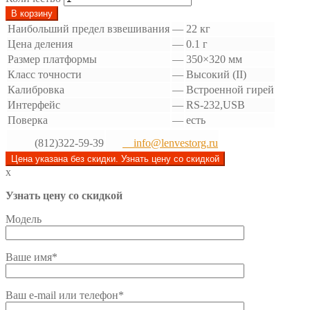
В корзину
Наибольший предел взвешивания
—
22 кг
Цена деления
—
0.1 г
Размер платформы
—
350×320 мм
Класс точности
—
Высокий (II)
Калибровка
—
Встроенной гирей
Интерфейс
—
RS-232,USB
Поверка
—
есть
(812)322-59-39
info@lenvestorg.ru
Цена указана без скидки. Узнать цену со скидкой
x
Узнать цену со скидкой
Модель
Ваше имя*
Ваш e-mail или телефон*