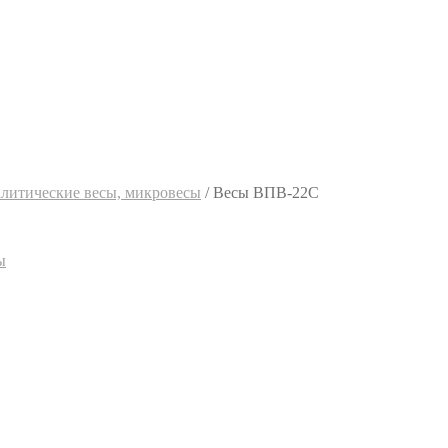
алитические весы, микровесы
/
Весы ВПВ-22С
ы