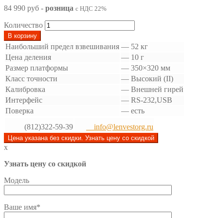
84 990 руб
-
розница
с НДС 22%
Количество
В корзину
Наибольший предел взвешивания
—
52 кг
Цена деления
—
10 г
Размер платформы
—
350×320 мм
Класс точности
—
Высокий (II)
Калибровка
—
Внешней гирей
Интерфейс
—
RS-232,USB
Поверка
—
есть
(812)322-59-39
info@lenvestorg.ru
Цена указана без скидки. Узнать цену со скидкой
x
Узнать цену со скидкой
Модель
Ваше имя*