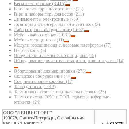
Весы электронные
(3 415)
Газоанализаторы портативные
(23)
Гири и наборы гирь для весов
(211)
Динамометры электронные
(759)
Дозаторы диспенсеры для антисептиков
(2)
Лабораторное оборудование
(1 692)
Мебель лабораторная
(1 031)
Мебель медицинская
(11)
Модули взвешивающие, весовые платформы
(77)
Негатоскопы
(5)
Облучатели и лампы бактерицидные
(15)
Оборудование для автоматизации торговли и учета
(14)
Оборудование для маркировки
(276)
Складское оборудование
(44)
Соединительные коробки
(17)
Тензодатчики
(1 013)
Терминалы весовые, индикаторы весовые
(25)
Термоэтикетки ЭКО и ТОП, термотрансферные
этикетки
(24)
ООО "ЛЕНВЕСТОРГ"
193079, Санкт-Петербург, Октябрьская
наб., д.74, корпус 2
Новости
Тел/факс: (812)322-59-39
Контакты