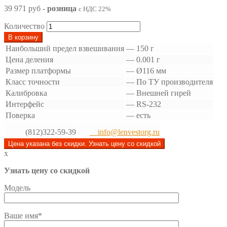
39 971 руб
-
розница
с НДС 22%
Количество
В корзину
Наибольший предел взвешивания
—
150 г
Цена деления
—
0.001 г
Размер платформы
—
Ø116 мм
Класс точности
—
По ТУ производителя
Калибровка
—
Внешней гирей
Интерфейс
—
RS-232
Поверка
—
есть
(812)322-59-39
info@lenvestorg.ru
Цена указана без скидки. Узнать цену со скидкой
x
Узнать цену со скидкой
Модель
Ваше имя*