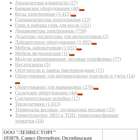
Анализаторы влажности
(27)
Банковское оборудование
(40)
Весы электронные
(3 415)
Газоанализаторы портативные
(23)
Гири и наборы гирь для весов
(211)
Динамометры электронные
(759)
Дозаторы диспенсеры для антисептиков
(2)
Лабораторное оборудование
(1 692)
Мебель лабораторная
(1 031)
Мебель медицинская
(11)
Модули взвешивающие, весовые платформы
(77)
Негатоскопы
(5)
Облучатели и лампы бактерицидные
(15)
Оборудование для автоматизации торговли и учета
(14)
Оборудование для маркировки
(276)
Складское оборудование
(44)
Соединительные коробки
(17)
Тензодатчики
(1 013)
Терминалы весовые, индикаторы весовые
(25)
Термоэтикетки ЭКО и ТОП, термотрансферные
этикетки
(24)
ООО "ЛЕНВЕСТОРГ"
193079, Санкт-Петербург, Октябрьская