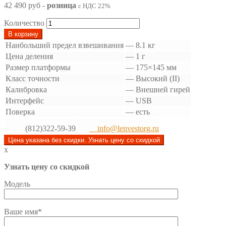
42 490 руб
-
розница
с НДС 22%
Количество
В корзину
Наибольший предел взвешивания
—
8.1 кг
Цена деления
—
1 г
Размер платформы
—
175×145 мм
Класс точности
—
Высокий (II)
Калибровка
—
Внешней гирей
Интерфейс
—
USB
Поверка
—
есть
(812)322-59-39
info@lenvestorg.ru
Цена указана без скидки. Узнать цену со скидкой
x
Узнать цену со скидкой
Модель
Ваше имя*