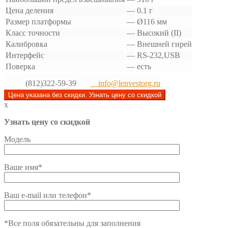
Цена деления
—
0.1 г
Размер платформы
—
Ø116 мм
Класс точности
—
Высокий (II)
Калибровка
—
Внешней гирей
Интерфейс
—
RS-232,USB
Поверка
—
есть
(812)322-59-39
info@lenvestorg.ru
Цена указана без скидки. Узнать цену со скидкой
x
Узнать цену со скидкой
Модель
Ваше имя*
Ваш e-mail или телефон*
*Все поля обязательны для заполнения