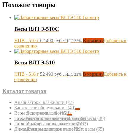
Похожие товары
Весы ВЛТЭ-510С
НПВ - 510 г
62 490
руб
В корзину
Добавить к
с НДС 22%
сравнению
Весы ВЛТЭ-510
НПВ - 510 г
52 490
руб
В корзину
Добавить к
с НДС 22%
сравнению
Каталог товаров
Анализаторы влажности
(27)
Банковское оборудование
(40)
Весы электронные
Детекторы валют
(3 415)
(24)
Газоанализаторы портативные
Счетчики банкнот
Автомобильные подкладные весы
(16)
(23)
(30)
Гири и наборы гирь для весов
Взрывозащищенные весы
(211)
(53)
Динамометры электронные
Для взвешивания животных весы
(759)
(65)