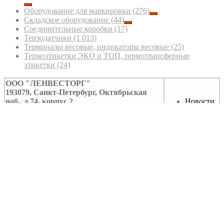
Оборудование для маркировки
(276)
Складское оборудование
(44)
Соединительные коробки
(17)
Тензодатчики
(1 013)
Терминалы весовые, индикаторы весовые
(25)
Термоэтикетки ЭКО и ТОП, термотрансферные
этикетки
(24)
ООО "ЛЕНВЕСТОРГ"
193079, Санкт-Петербург, Октябрьская
наб., д.74, корпус 2
Новости
Тел/факс: (812)322-59-39
Контакты
Mobile/Telegram/MAX: +7 931-594-08-11
Блог
e-mail:
info@lenvestorg.ru
СОУТ
Интернет-сайт носит исключительно информационный характер и ни при
каких условиях не является публичной офертой.
Связаться
Выберите удобный способ
Напишите нам - ответим в удобном для вас мессенджере.
Telegram
MAX