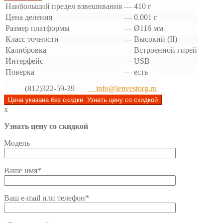
Наибольший предел взвешивания
—
410 г
Цена деления
—
0.001 г
Размер платформы
—
Ø116 мм
Класс точности
—
Высокий (II)
Калибровка
—
Встроенной гирей
Интерфейс
—
USB
Поверка
—
есть
(812)322-59-39
info@lenvestorg.ru
Цена указана без скидки. Узнать цену со скидкой
x
Узнать цену со скидкой
Модель
Ваше имя*
Ваш e-mail или телефон*