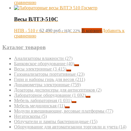
сравнению
Весы ВЛТЭ-510С
НПВ - 510 г
62 490
руб
В корзину
Добавить к
с НДС 22%
сравнению
Каталог товаров
Анализаторы влажности
(27)
Банковское оборудование
(40)
Весы электронные
(3 415)
Газоанализаторы портативные
(23)
Гири и наборы гирь для весов
(211)
Динамометры электронные
(759)
Дозаторы диспенсеры для антисептиков
(2)
Лабораторное оборудование
(1 692)
Мебель лабораторная
(1 031)
Мебель медицинская
(11)
Модули взвешивающие, весовые платформы
(77)
Негатоскопы
(5)
Облучатели и лампы бактерицидные
(15)
Оборудование для автоматизации торговли и учета
(14)