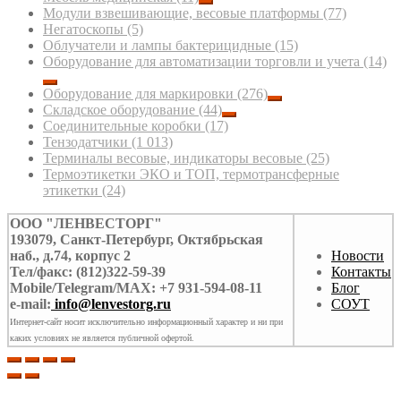
Модули взвешивающие, весовые платформы
(77)
Негатоскопы
(5)
Облучатели и лампы бактерицидные
(15)
Оборудование для автоматизации торговли и учета
(14)
Оборудование для маркировки
(276)
Складское оборудование
(44)
Соединительные коробки
(17)
Тензодатчики
(1 013)
Терминалы весовые, индикаторы весовые
(25)
Термоэтикетки ЭКО и ТОП, термотрансферные
этикетки
(24)
ООО "ЛЕНВЕСТОРГ"
193079, Санкт-Петербург, Октябрьская
наб., д.74, корпус 2
Новости
Тел/факс: (812)322-59-39
Контакты
Mobile/Telegram/MAX: +7 931-594-08-11
Блог
e-mail:
info@lenvestorg.ru
СОУТ
Интернет-сайт носит исключительно информационный характер и ни при
каких условиях не является публичной офертой.
Связаться