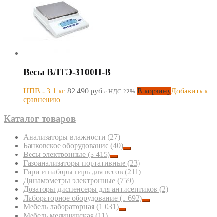
Весы ВЛТЭ-3100П-В
НПВ - 3.1 кг
82 490
руб
В корзину
Добавить к
с НДС 22%
сравнению
Каталог товаров
Анализаторы влажности
(27)
Банковское оборудование
(40)
Весы электронные
(3 415)
Газоанализаторы портативные
(23)
Гири и наборы гирь для весов
(211)
Динамометры электронные
(759)
Дозаторы диспенсеры для антисептиков
(2)
Лабораторное оборудование
(1 692)
Мебель лабораторная
(1 031)
Мебель медицинская
(11)