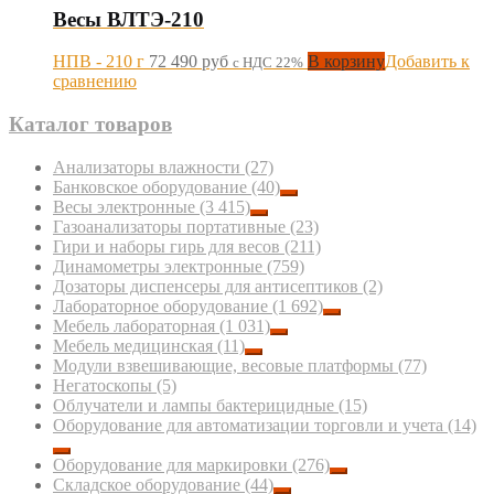
Весы ВЛТЭ-210
НПВ - 210 г
72 490
руб
В корзину
Добавить к
с НДС 22%
сравнению
Каталог товаров
Анализаторы влажности
(27)
Банковское оборудование
(40)
Весы электронные
(3 415)
Газоанализаторы портативные
(23)
Гири и наборы гирь для весов
(211)
Динамометры электронные
(759)
Дозаторы диспенсеры для антисептиков
(2)
Лабораторное оборудование
(1 692)
Мебель лабораторная
(1 031)
Мебель медицинская
(11)
Модули взвешивающие, весовые платформы
(77)
Негатоскопы
(5)
Облучатели и лампы бактерицидные
(15)
Оборудование для автоматизации торговли и учета
(14)
Оборудование для маркировки
(276)
Складское оборудование
(44)