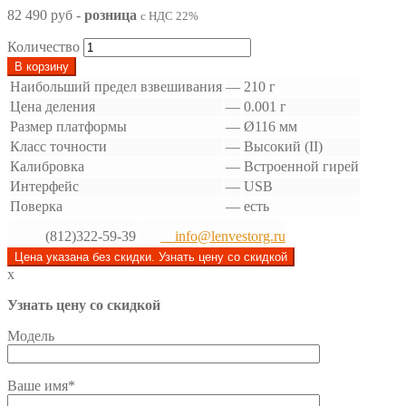
82 490 руб
-
розница
с НДС 22%
Количество
В корзину
Наибольший предел взвешивания
—
210 г
Цена деления
—
0.001 г
Размер платформы
—
Ø116 мм
Класс точности
—
Высокий (II)
Калибровка
—
Встроенной гирей
Интерфейс
—
USB
Поверка
—
есть
(812)322-59-39
info@lenvestorg.ru
Цена указана без скидки. Узнать цену со скидкой
x
Узнать цену со скидкой
Модель
Ваше имя*