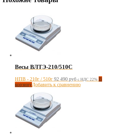
Весы ВЛТЭ-210/510С
НПВ - 210г / 510г
92 490
руб
В
с НДС 22%
корзину
Добавить к сравнению