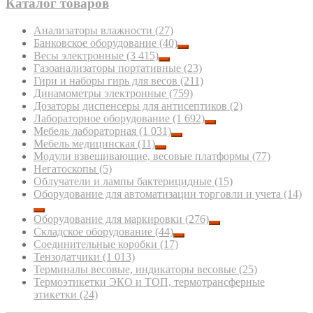
Каталог товаров
Анализаторы влажности
(27)
Банковское оборудование
(40)
Весы электронные
(3 415)
Газоанализаторы портативные
(23)
Гири и наборы гирь для весов
(211)
Динамометры электронные
(759)
Дозаторы диспенсеры для антисептиков
(2)
Лабораторное оборудование
(1 692)
Мебель лабораторная
(1 031)
Мебель медицинская
(11)
Модули взвешивающие, весовые платформы
(77)
Негатоскопы
(5)
Облучатели и лампы бактерицидные
(15)
Оборудование для автоматизации торговли и учета
(14)
Оборудование для маркировки
(276)
Складское оборудование
(44)
Соединительные коробки
(17)
Тензодатчики
(1 013)
Терминалы весовые, индикаторы весовые
(25)
Термоэтикетки ЭКО и ТОП, термотрансферные
этикетки
(24)