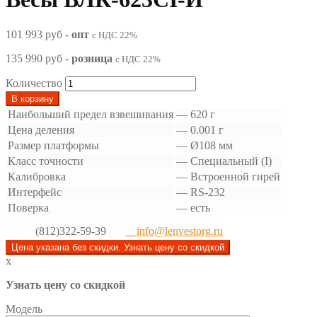
101 993 руб
-
опт
с НДС 22%
135 990 руб
-
розница
с НДС 22%
Количество
В корзину
Наибольший предел взвешивания
—
620 г
Цена деления
—
0.001 г
Размер платформы
—
Ø108 мм
Класс точности
—
Специальный (I)
Калибровка
—
Встроенной гирей
Интерфейс
—
RS-232
Поверка
—
есть
(812)322-59-39
info@lenvestorg.ru
Цена указана без скидки. Узнать цену со скидкой
x
Узнать цену со скидкой
Модель