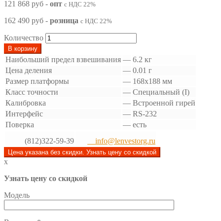
121 868 руб
-
опт
с НДС 22%
162 490 руб
-
розница
с НДС 22%
Количество
В корзину
Наибольший предел взвешивания
—
6.2 кг
Цена деления
—
0.01 г
Размер платформы
—
168х188 мм
Класс точности
—
Специальный (I)
Калибровка
—
Встроенной гирей
Интерфейс
—
RS-232
Поверка
—
есть
(812)322-59-39
info@lenvestorg.ru
Цена указана без скидки. Узнать цену со скидкой
x
Узнать цену со скидкой
Модель