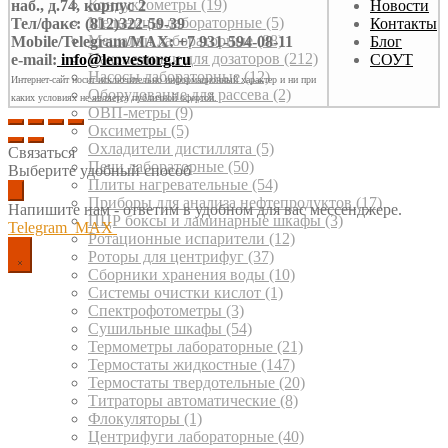
Кондуктометры
(19)
наб., д.74, корпус 2
Новости
Мельницы лабораторные
(5)
Тел/факс: (812)322-59-39
Контакты
Мешалки лабораторные
(88)
Mobile/Telegram/MAX: +7 931-594-08-11
Блог
Наконечники для дозаторов
(212)
e-mail:
info@lenvestorg.ru
СОУТ
Насосы лабораторные
(12)
Интернет-сайт носит исключительно информационный характер и ни при
Оборудование для рассева
(2)
каких условиях не является публичной офертой.
ОВП-метры
(9)
Оксиметры
(5)
Охладители дистиллята
(5)
Связаться
Печи лабораторные
(50)
Выберите удобный способ
Плиты нагревательные
(54)
Приборы для анализа нефтепродуктов
(17)
Напишите нам - ответим в удобном для вас мессенджере.
ПЦР боксы и ламинарные шкафы
(3)
Telegram
MAX
Ротационные испарители
(12)
Роторы для центрифуг
(37)
Сборники хранения воды
(10)
Системы очистки кислот
(1)
Спектрофотометры
(3)
Сушильные шкафы
(54)
Термометры лабораторные
(21)
Термостаты жидкостные
(147)
Термостаты твердотельные
(20)
Титраторы автоматические
(8)
Флокуляторы
(1)
Центрифуги лабораторные
(40)