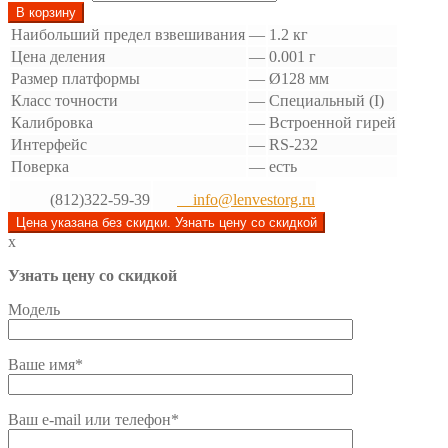
В корзину
Наибольший предел взвешивания
—
1.2 кг
Цена деления
—
0.001 г
Размер платформы
—
Ø128 мм
Класс точности
—
Специальный (I)
Калибровка
—
Встроенной гирей
Интерфейс
—
RS-232
Поверка
—
есть
(812)322-59-39
info@lenvestorg.ru
Цена указана без скидки. Узнать цену со скидкой
x
Узнать цену со скидкой
Модель
Ваше имя*
Ваш e-mail или телефон*