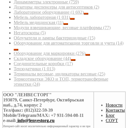
Динамометры электронные
(759)
Дозаторы диспенсеры для антисептиков
(2)
Лабораторное оборудование
(1 692)
Мебель лабораторная
(1 031)
Мебель медицинская
(11)
Модули взвешивающие, весовые платформы
(77)
Негатоскопы
(5)
Облучатели и лампы бактерицидные
(15)
Оборудование для автоматизации торговли и учета
(14)
Оборудование для маркировки
(276)
Складское оборудование
(44)
Соединительные коробки
(17)
Тензодатчики
(1 013)
Терминалы весовые, индикаторы весовые
(25)
Термоэтикетки ЭКО и ТОП, термотрансферные
этикетки
(24)
ООО "ЛЕНВЕСТОРГ"
193079, Санкт-Петербург, Октябрьская
наб., д.74, корпус 2
Новости
Тел/факс: (812)322-59-39
Контакты
Mobile/Telegram/MAX: +7 931-594-08-11
Блог
e-mail:
info@lenvestorg.ru
СОУТ
Интернет-сайт носит исключительно информационный характер и ни при