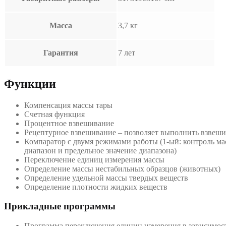
Масса
3,7 кг
Гарантия
7 лет
Функции
Компенсация массы тары
Счетная функция
Процентное взвешивание
Рецептурное взвешивание – позволяет выполнить взвеш
Компаратор с двумя режимами работы (1-ый: контроль м
диапазон и предельное значение диапазона)
Переключение единиц измерения массы
Определение массы нестабильных образцов (животных)
Определение удельной массы твердых веществ
Определение плотности жидких веществ
Прикладные программы
Программа переключения единиц измерения в зависимост