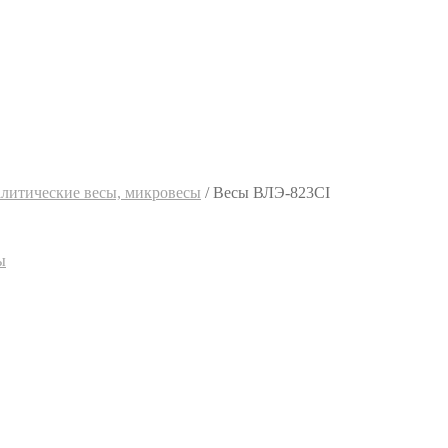
алитические весы, микровесы
/
Весы ВЛЭ-823СI
ы