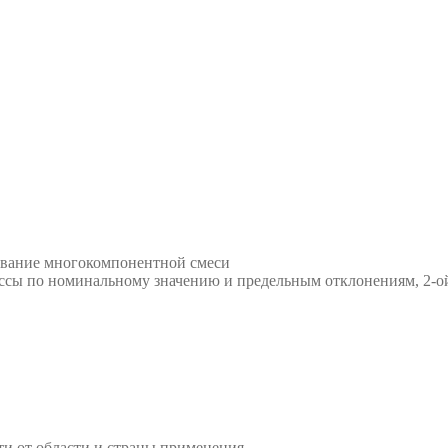
ивание многокомпонентной смеси
ассы по номинальному значению и предельным отклонениям, 2-о
и от области и страны применения