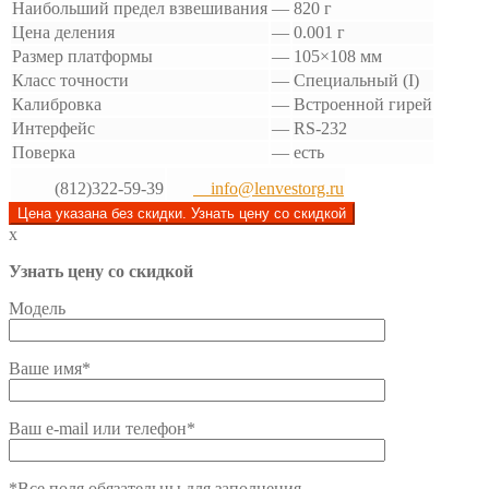
Наибольший предел взвешивания
—
820 г
Цена деления
—
0.001 г
Размер платформы
—
105×108 мм
Класс точности
—
Специальный (I)
Калибровка
—
Встроенной гирей
Интерфейс
—
RS-232
Поверка
—
есть
(812)322-59-39
info@lenvestorg.ru
Цена указана без скидки. Узнать цену со скидкой
x
Узнать цену со скидкой
Модель
Ваше имя*
Ваш e-mail или телефон*
*Все поля обязательны для заполнения