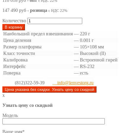
110 618 руб
-
опт
с НДС 22%
147 490 руб
-
розница
с НДС 22%
Количество
В корзину
Наибольший предел взвешивания
—
220 г
Цена деления
—
0.001 г
Размер платформы
—
105×108 мм
Класс точности
—
Высокий (II)
Калибровка
—
Встроенной гирей
Интерфейс
—
RS-232
Поверка
—
есть
(812)322-59-39
info@lenvestorg.ru
Цена указана без скидки. Узнать цену со скидкой
x
Узнать цену со скидкой
Модель
Ваше имя*