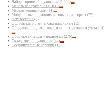
Лабораторное оборудование
(1 692)
Мебель лабораторная
(1 031)
Мебель медицинская
(11)
Модули взвешивающие, весовые платформы
(77)
Негатоскопы
(5)
Облучатели и лампы бактерицидные
(15)
Оборудование для автоматизации торговли и учета
(14)
Оборудование для маркировки
(276)
Складское оборудование
(44)
Соединительные коробки
(17)
Тензодатчики
(1 013)
Терминалы весовые, индикаторы весовые
(25)
Термоэтикетки ЭКО и ТОП, термотрансферные
этикетки
(24)
ООО "ЛЕНВЕСТОРГ"
193079, Санкт-Петербург, Октябрьская
наб., д.74, корпус 2
Новости
Тел/факс: (812)322-59-39
Контакты
Mobile/Telegram/MAX: +7 931-594-08-11
Блог
e-mail:
info@lenvestorg.ru
СОУТ
Интернет-сайт носит исключительно информационный характер и ни при
каких условиях не является публичной офертой.