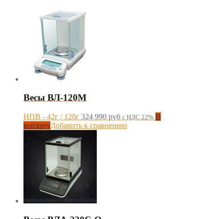
Весы ВЛ-120М
НПВ - 42г / 120г
324 990
руб
В
с НДС 22%
корзину
Добавить к сравнению