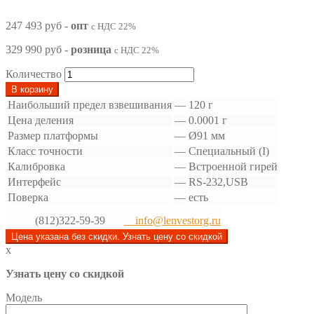
247 493 руб
-
опт
с НДС 22%
329 990 руб
-
розница
с НДС 22%
Количество
В корзину
Наибольший предел взвешивания
—
120 г
Цена деления
—
0.0001 г
Размер платформы
—
Ø91 мм
Класс точности
—
Специальный (I)
Калибровка
—
Встроенной гирей
Интерфейс
—
RS-232,USB
Поверка
—
есть
(812)322-59-39
info@lenvestorg.ru
Цена указана без скидки. Узнать цену со скидкой
x
Узнать цену со скидкой
Модель