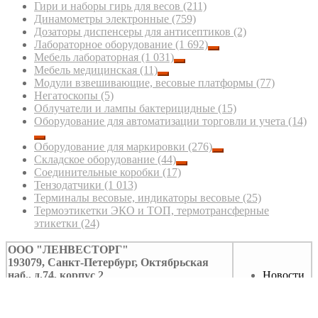
Гири и наборы гирь для весов
(211)
Динамометры электронные
(759)
Дозаторы диспенсеры для антисептиков
(2)
Лабораторное оборудование
(1 692)
Мебель лабораторная
(1 031)
Мебель медицинская
(11)
Модули взвешивающие, весовые платформы
(77)
Негатоскопы
(5)
Облучатели и лампы бактерицидные
(15)
Оборудование для автоматизации торговли и учета
(14)
Оборудование для маркировки
(276)
Складское оборудование
(44)
Соединительные коробки
(17)
Тензодатчики
(1 013)
Терминалы весовые, индикаторы весовые
(25)
Термоэтикетки ЭКО и ТОП, термотрансферные
этикетки
(24)
ООО "ЛЕНВЕСТОРГ"
193079, Санкт-Петербург, Октябрьская
наб., д.74, корпус 2
Новости
Тел/факс: (812)322-59-39
Контакты
Mobile/Telegram/MAX: +7 931-594-08-11
Блог
e-mail:
info@lenvestorg.ru
СОУТ