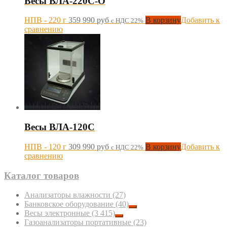
Весы ВЛА-220С-О
НПВ - 220 г
359 990
руб
В корзину
Добавить к
с НДС 22%
сравнению
Весы ВЛА-120С
НПВ - 120 г
309 990
руб
В корзину
Добавить к
с НДС 22%
сравнению
Каталог товаров
Анализаторы влажности
(27)
Банковское оборудование
(40)
Весы электронные
(3 415)
Газоанализаторы портативные
(23)