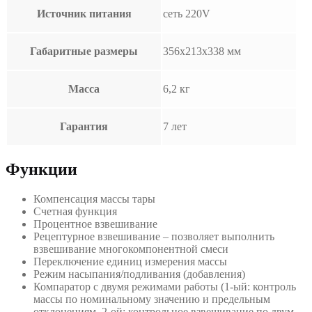
Источник питания
сеть 220V
Габаритные размеры
356х213х338 мм
Масса
6,2 кг
Гарантия
7 лет
Функции
Компенсация массы тары
Счетная функция
Процентное взвешивание
Рецептурное взвешивание – позволяет выполнить
взвешивание многокомпонентной смеси
Переключение единиц измерения массы
Режим насыпания/подливания (добавления)
Компаратор с двумя режимами работы (1-ый: контроль
массы по номинальному значению и предельным
отклонениям, 2-ой: контрольное взвешивание по двум