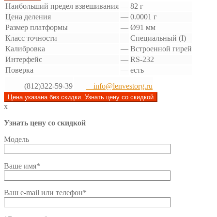
Наибольший предел взвешивания
—
82 г
Цена деления
—
0.0001 г
Размер платформы
—
Ø91 мм
Класс точности
—
Специальный (I)
Калибровка
—
Встроенной гирей
Интерфейс
—
RS-232
Поверка
—
есть
(812)322-59-39
info@lenvestorg.ru
Цена указана без скидки. Узнать цену со скидкой
x
Узнать цену со скидкой
Модель
Ваше имя*
Ваш e-mail или телефон*