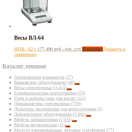
Весы ВЛ-64
НПВ - 62 г
177 490
руб
В корзину
Добавить к
с НДС 22%
сравнению
Каталог товаров
Анализаторы влажности
(27)
Банковское оборудование
(40)
Весы электронные
(3 415)
Газоанализаторы портативные
(23)
Гири и наборы гирь для весов
(211)
Динамометры электронные
(759)
Дозаторы диспенсеры для антисептиков
(2)
Лабораторное оборудование
(1 692)
Мебель лабораторная
(1 031)
Мебель медицинская
(11)
Модули взвешивающие, весовые платформы
(77)