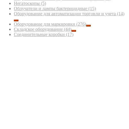
Негатоскопы
(5)
Облучатели и лампы бактерицидные
(15)
Оборудование для автоматизации торговли и учета
(14)
Оборудование для маркировки
(276)
Складское оборудование
(44)
Соединительные коробки
(17)
Тензодатчики
(1 013)
Терминалы весовые, индикаторы весовые
(25)
Термоэтикетки ЭКО и ТОП, термотрансферные
этикетки
(24)
ООО "ЛЕНВЕСТОРГ"
193079, Санкт-Петербург, Октябрьская
наб., д.74, корпус 2
Новости
Тел/факс: (812)322-59-39
Контакты
Mobile/Telegram/MAX: +7 931-594-08-11
Блог
e-mail:
info@lenvestorg.ru
СОУТ
Интернет-сайт носит исключительно информационный характер и ни при
каких условиях не является публичной офертой.
Связаться
Выберите удобный способ