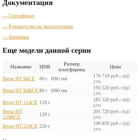
Документация
— Сертификат
— Руководство по эксплуатации
— Брошюра
Еще модели данной серии
Размер
Название
НПВ
Цена
платформы
176 710
руб
с НДС
Весы HT 84CE
80 г
Ø80 мм
22%
193 520
руб
с НДС
Весы HT 84RCE
80 г
Ø80 мм
22%
185 320
руб
с НДС
Весы HT 124CE
120 г
22%
Весы HT
201 720
руб
с НДС
120 г
124RCE
22%
198 850
руб
с НДС
Весы HT 224CE
220 г
22%