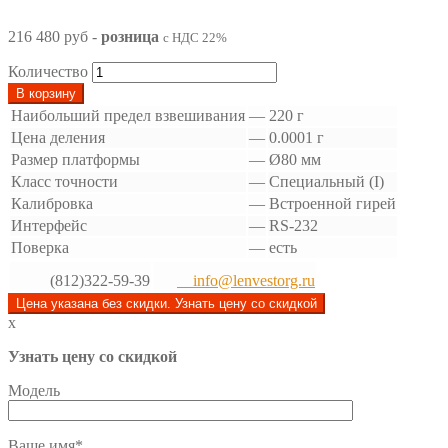
216 480 руб
-
розница
с НДС 22%
Количество
В корзину
Наибольший предел взвешивания
—
220 г
Цена деления
—
0.0001 г
Размер платформы
—
Ø80 мм
Класс точности
—
Специальный (I)
Калибровка
—
Встроенной гирей
Интерфейс
—
RS-232
Поверка
—
есть
(812)322-59-39
info@lenvestorg.ru
Цена указана без скидки. Узнать цену со скидкой
x
Узнать цену со скидкой
Модель
Ваше имя*