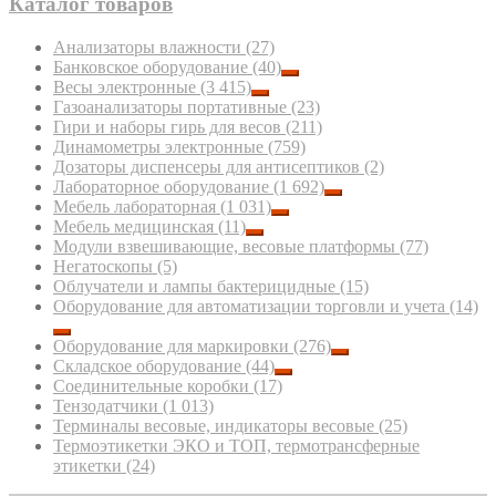
Каталог товаров
Анализаторы влажности
(27)
Банковское оборудование
(40)
Весы электронные
(3 415)
Газоанализаторы портативные
(23)
Гири и наборы гирь для весов
(211)
Динамометры электронные
(759)
Дозаторы диспенсеры для антисептиков
(2)
Лабораторное оборудование
(1 692)
Мебель лабораторная
(1 031)
Мебель медицинская
(11)
Модули взвешивающие, весовые платформы
(77)
Негатоскопы
(5)
Облучатели и лампы бактерицидные
(15)
Оборудование для автоматизации торговли и учета
(14)
Оборудование для маркировки
(276)
Складское оборудование
(44)
Соединительные коробки
(17)
Тензодатчики
(1 013)
Терминалы весовые, индикаторы весовые
(25)
Термоэтикетки ЭКО и ТОП, термотрансферные
этикетки
(24)