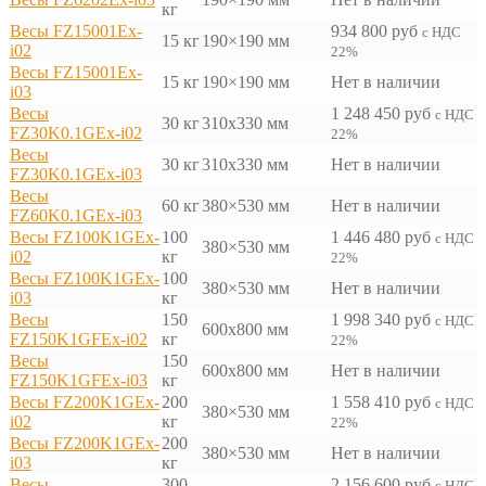
кг
Весы FZ15001Ex-
934 800
руб
с НДС
15 кг
190×190 мм
i02
22%
Весы FZ15001Ex-
15 кг
190×190 мм
Нет в наличии
i03
Весы
1 248 450
руб
с НДС
30 кг
310х330 мм
FZ30K0.1GEx-i02
22%
Весы
30 кг
310х330 мм
Нет в наличии
FZ30K0.1GEx-i03
Весы
60 кг
380×530 мм
Нет в наличии
FZ60K0.1GEx-i03
Весы FZ100K1GEx-
100
1 446 480
руб
с НДС
380×530 мм
i02
кг
22%
Весы FZ100K1GEx-
100
380×530 мм
Нет в наличии
i03
кг
Весы
150
1 998 340
руб
с НДС
600x800 мм
FZ150K1GFEx-i02
кг
22%
Весы
150
600x800 мм
Нет в наличии
FZ150K1GFEx-i03
кг
Весы FZ200K1GEx-
200
1 558 410
руб
с НДС
380×530 мм
i02
кг
22%
Весы FZ200K1GEx-
200
380×530 мм
Нет в наличии
i03
кг
Весы
300
2 156 600
руб
с НДС