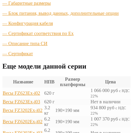
— Габаритные размеры
— Блок питания, вывод данных, дополнительные опции
— Конфигурация кабеля
— Сертификат соответствия по Ex
— Описание типа СИ
— Сертификат
Еще модели данной серии
Размер
Название
НПВ
Цена
платформы
1 066 000
руб
с НДС
Весы FZ623Ex-i02
620 г
22%
Весы FZ623Ex-i03
620 г
Нет в наличии
3.2
934 800
руб
с НДС
Весы FZ3202Ex-i02
190×190 мм
кг
22%
6.2
1 007 370
руб
с НДС
Весы FZ6202Ex-i02
190×190 мм
кг
22%
6.2
Весы FZ6202Ex-i03
190×190 мм
Нет в наличии