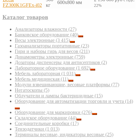
600x800 мм
FZ300K1GFEx-i02
кг
22%
Каталог товаров
Анализаторы влажности
(27)
Банковское оборудование
(40)
Весы электронные
(3 415)
Газоанализаторы портативные
(23)
Гири и наборы гирь для весов
(211)
Динамометры электронные
(759)
Дозаторы диспенсеры для антисептиков
(2)
Лабораторное оборудование
(1 692)
Мебель лабораторная
(1 031)
Мебель медицинская
(11)
Модули взвешивающие, весовые платформы
(77)
Негатоскопы
(5)
Облучатели и лампы бактерицидные
(15)
Оборудование для автоматизации торговли и учета
(14)
Оборудование для маркировки
(276)
Складское оборудование
(44)
Соединительные коробки
(17)
Тензодатчики
(1 013)
Терминалы весовые, индикаторы весовые
(25)