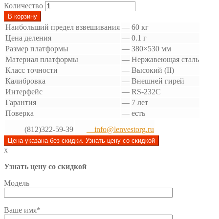
Количество
В корзину
Наибольший предел взвешивания
—
60 кг
Цена деления
—
0.1 г
Размер платформы
—
380×530 мм
Материал платформы
—
Нержавеющая сталь
Класс точности
—
Высокий (II)
Калибровка
—
Внешней гирей
Интерфейс
—
RS-232C
Гарантия
—
7 лет
Поверка
—
есть
(812)322-59-39
info@lenvestorg.ru
Цена указана без скидки. Узнать цену со скидкой
x
Узнать цену со скидкой
Модель
Ваше имя*