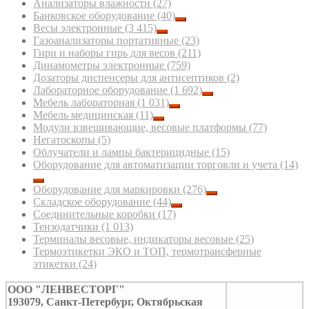
Анализаторы влажности
(27)
Банковское оборудование
(40)
Весы электронные
(3 415)
Газоанализаторы портативные
(23)
Гири и наборы гирь для весов
(211)
Динамометры электронные
(759)
Дозаторы диспенсеры для антисептиков
(2)
Лабораторное оборудование
(1 692)
Мебель лабораторная
(1 031)
Мебель медицинская
(11)
Модули взвешивающие, весовые платформы
(77)
Негатоскопы
(5)
Облучатели и лампы бактерицидные
(15)
Оборудование для автоматизации торговли и учета
(14)
Оборудование для маркировки
(276)
Складское оборудование
(44)
Соединительные коробки
(17)
Тензодатчики
(1 013)
Терминалы весовые, индикаторы весовые
(25)
Термоэтикетки ЭКО и ТОП, термотрансферные
этикетки
(24)
ООО "ЛЕНВЕСТОРГ"
193079, Санкт-Петербург, Октябрьская