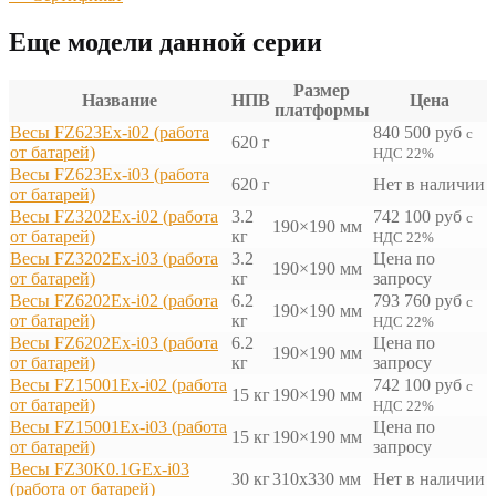
Еще модели данной серии
Размер
Название
НПВ
Цена
платформы
Весы FZ623Ex-i02 (работа
840 500
руб
с
620 г
от батарей)
НДС 22%
Весы FZ623Ex-i03 (работа
620 г
Нет в наличии
от батарей)
Весы FZ3202Ex-i02 (работа
3.2
742 100
руб
с
190×190 мм
от батарей)
кг
НДС 22%
Весы FZ3202Ex-i03 (работа
3.2
Цена по
190×190 мм
от батарей)
кг
запросу
Весы FZ6202Ex-i02 (работа
6.2
793 760
руб
с
190×190 мм
от батарей)
кг
НДС 22%
Весы FZ6202Ex-i03 (работа
6.2
Цена по
190×190 мм
от батарей)
кг
запросу
Весы FZ15001Ex-i02 (работа
742 100
руб
с
15 кг
190×190 мм
от батарей)
НДС 22%
Весы FZ15001Ex-i03 (работа
Цена по
15 кг
190×190 мм
от батарей)
запросу
Весы FZ30K0.1GEx-i03
30 кг
310х330 мм
Нет в наличии
(работа от батарей)