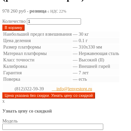
978 260 руб
-
розница
с НДС 22%
Количество
В корзину
Наибольший предел взвешивания
—
30 кг
Цена деления
—
0.1 г
Размер платформы
—
310х330 мм
Материал платформы
—
Нержавеющая сталь
Класс точности
—
Высокий (II)
Калибровка
—
Внешней гирей
Гарантия
—
7 лет
Поверка
—
есть
(812)322-59-39
info@lenvestorg.ru
Цена указана без скидки. Узнать цену со скидкой
x
Узнать цену со скидкой
Модель