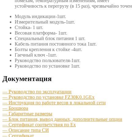
помехам, температурным изменениям, имеет
устойчивость к перегрузу (в 15 раз), чрезвычайно точен
Модуль индикации-1шт.
Измерительный модуль-1шт.
Стойка- 1 шт.
Весовая платформа- 1шт.
Специальный блок питания 1 шт.
Кабель питания постоянного тока 1шт.
Болты крепления к стойке -4шт.
Гаечный ключ -1шт.
Руководство пользователя-1шт.
Руководство по установке 1шт.
Документация
— Руководство по эксплуатации
— Руководство по установке FZ30K0.1GEx
— Инструкция по работе весов в локальной сети
— Брошюра
— Габаритные размеры
— Блок питания, вывод данных, дополнительные опции
— Сертификат соответствия по Ex
— Описание типа СИ
— Сертификат