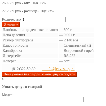
260 885 руб
-
опт
с НДС 22%
276 989 руб
-
розница
с НДС 22%
Количество
В корзину
Наибольший предел взвешивания
—
600 г
Цена деления
—
0.001 г
Размер платформы
—
Ø140 мм
Класс точности
—
Специальный (I)
Калибровка
—
Встроенной гирей
Интерфейс
—
RS-232
Поверка
—
есть
(812)322-59-39
info@lenvestorg.ru
Цена указана без скидки. Узнать цену со скидкой
x
Узнать цену со скидкой
Модель