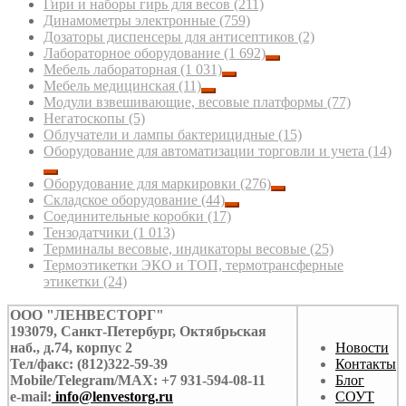
Гири и наборы гирь для весов
(211)
Динамометры электронные
(759)
Дозаторы диспенсеры для антисептиков
(2)
Лабораторное оборудование
(1 692)
Мебель лабораторная
(1 031)
Мебель медицинская
(11)
Модули взвешивающие, весовые платформы
(77)
Негатоскопы
(5)
Облучатели и лампы бактерицидные
(15)
Оборудование для автоматизации торговли и учета
(14)
Оборудование для маркировки
(276)
Складское оборудование
(44)
Соединительные коробки
(17)
Тензодатчики
(1 013)
Терминалы весовые, индикаторы весовые
(25)
Термоэтикетки ЭКО и ТОП, термотрансферные
этикетки
(24)
ООО "ЛЕНВЕСТОРГ"
193079, Санкт-Петербург, Октябрьская
наб., д.74, корпус 2
Новости
Тел/факс: (812)322-59-39
Контакты
Mobile/Telegram/MAX: +7 931-594-08-11
Блог
e-mail:
info@lenvestorg.ru
СОУТ