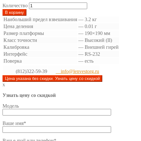
Количество
В корзину
Наибольший предел взвешивания
—
3.2 кг
Цена деления
—
0.01 г
Размер платформы
—
190×190 мм
Класс точности
—
Высокий (II)
Калибровка
—
Внешней гирей
Интерфейс
—
RS-232
Поверка
—
есть
(812)322-59-39
info@lenvestorg.ru
Цена указана без скидки. Узнать цену со скидкой
x
Узнать цену со скидкой
Модель
Ваше имя*
Ваш e-mail или телефон*