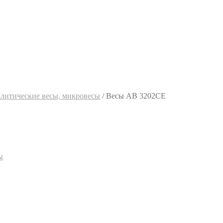
алитические весы, микровесы
/
Весы AB 3202CE
ы