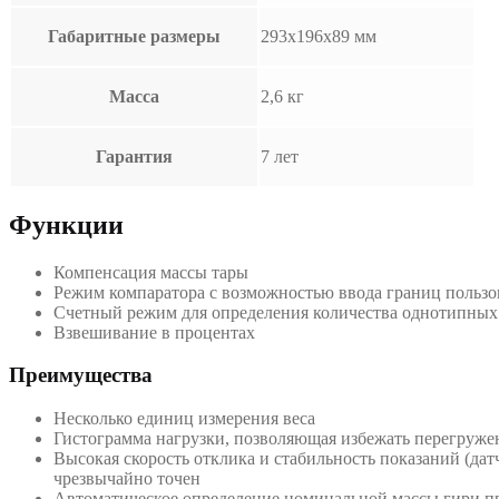
Габаритные размеры
293х196х89 мм
Масса
2,6 кг
Гарантия
7 лет
Функции
Компенсация массы тары
Режим компаратора с возможностью ввода границ пользов
Счетный режим для определения количества однотипных
Взвешивание в процентах
Преимущества
Несколько единиц измерения веса
Гистограмма нагрузки, позволяющая избежать перегруже
Высокая скорость отклика и стабильность показаний (дат
чрезвычайно точен
Автоматическое определение номинальной массы гири п