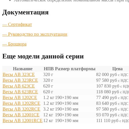
Документация
— Сертификат
— Руководство по эксплуатации
— Брошюра
Еще модели данной серии
Название
НПВ
Размер платформы
Цена
Весы AB 323CE
320 г
82 000
руб
с НДС
Весы AB 323RCE
320 г
97 580
руб
с НДС
Весы AB 623CE
620 г
107 830
руб
с НД
Весы AB 623RCE
620 г
118 080
руб
с НД
Весы AB 1202CE
1.2 кг
190×190 мм
77 490
руб
с НДС
Весы AB 1202RCE
1.2 кг
190×190 мм
83 640
руб
с НДС
Весы AB 3202RCE
3.2 кг
190×190 мм
97 580
руб
с НДС
Весы AB 12001CE
12 кг
190×190 мм
93 070
руб
с НДС
Весы AB 12001RCE
12 кг
190×190 мм
111 110
руб
с НД