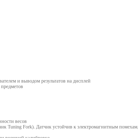
ателем и выводом результатов на дисплей
 предметов
нности весов
чик Tuning Fork). Датчик устойчив к электромагнитным помехам
ри внешней калибровке