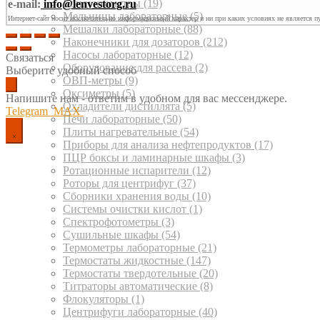
Кондуктометры
(19)
e-mail:
info@lenvestorg.ru
Мельницы лабораторные
(5)
Интернет-сайт носит исключительно информационный характер и ни при каких условиях не является п
Мешалки лабораторные
(88)
Наконечники для дозаторов
(212)
Насосы лабораторные
(12)
Связаться
Оборудование для рассева
(2)
Выберите удобный способ
ОВП-метры
(9)
Оксиметры
(5)
Напишите нам - ответим в удобном для вас мессенджере.
Охладители дистиллята
(5)
Telegram
MAX
Печи лабораторные
(50)
Плиты нагревательные
(54)
Приборы для анализа нефтепродуктов
(17)
ПЦР боксы и ламинарные шкафы
(3)
Ротационные испарители
(12)
Роторы для центрифуг
(37)
Сборники хранения воды
(10)
Системы очистки кислот
(1)
Спектрофотометры
(3)
Сушильные шкафы
(54)
Термометры лабораторные
(21)
Термостаты жидкостные
(147)
Термостаты твердотельные
(20)
Титраторы автоматические
(8)
Флокуляторы
(1)
Центрифуги лабораторные
(40)