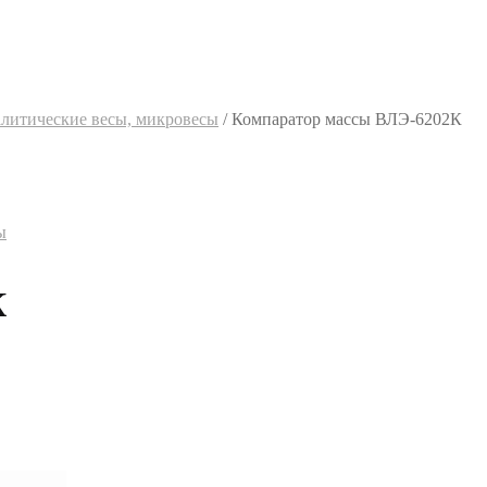
алитические весы, микровесы
/
Компаратор массы ВЛЭ-6202К
ы
К