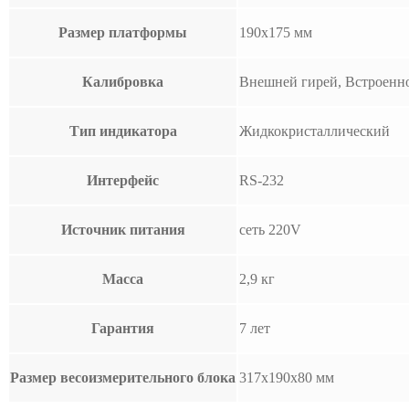
Размер платформы
190х175 мм
Калибровка
Внешней гирей, Встроенн
Тип индикатора
Жидкокристаллический
Интерфейс
RS-232
Источник питания
сеть 220V
Масса
2,9 кг
Гарантия
7 лет
Размер весоизмерительного блока
317х190х80 мм