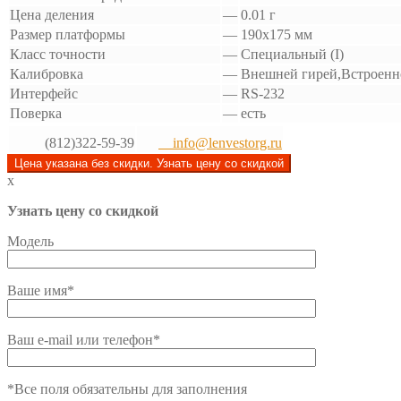
Цена деления
—
0.01 г
Размер платформы
—
190х175 мм
Класс точности
—
Специальный (I)
Калибровка
—
Внешней гирей,Встроенн
Интерфейс
—
RS-232
Поверка
—
есть
(812)322-59-39
info@lenvestorg.ru
Цена указана без скидки. Узнать цену со скидкой
x
Узнать цену со скидкой
Модель
Ваше имя*
Ваш e-mail или телефон*
*Все поля обязательны для заполнения