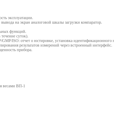
ость эксплуатации.
 вывода на экран аналоговой шкалы загрузки компаратор.
льных функций.
 течение суток).
/GMP/ISO: отчет о юстировке, установка идентификационного н
ирования результатов измерений через встроенный интерфейс.
щенность прибора.
я весами ВП-1