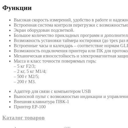
Функции
Высокая скорость измерений, удобство в работе и надежн
Встроенная система контроля перегрузки с возможностью
Экран оборудован подсветкой.
Большое количество прикладных программ и дополните
Возможность установки таймера юстировки (до трех раз в
Встроенные часы и календарь – соответствие нормам GLP
Возможность подключения принтера или ПК для протокол
Механическая износостойкость и электромагнитная защи
Масса и класс точности поверяемых гирь:
– 5 кг F2/3;
– 2 кг, 5 кг М1/4;
– 500 г М2/5;
– 200 г М3.
Адаптер для связи с компьютером USB
Выносной пульт с возможностью индикации и управлени
Внешняя клавиатура ПВК-1
Принтер ЕР-100
Каталог товаров