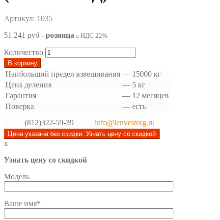
Артикул: 1035
51 241 руб
-
розница
с НДС 22%
Количество
В корзину
Наибольший предел взвешивания
—
15000 кг
Цена деления
—
5 кг
Гарантия
—
12 месяцев
Поверка
—
есть
(812)322-59-39
info@lenvestorg.ru
Цена указана без скидки. Узнать цену со скидкой
x
Узнать цену со скидкой
Модель
Ваше имя*