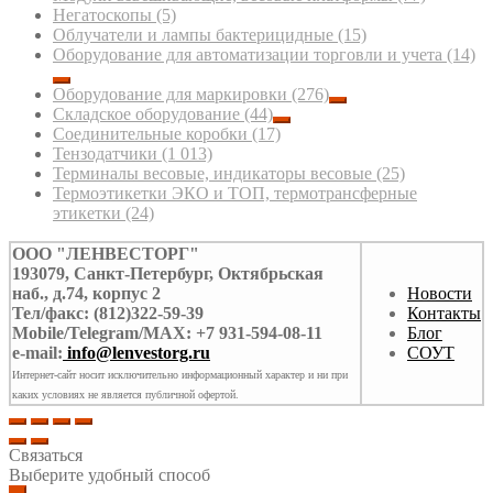
Негатоскопы
(5)
Облучатели и лампы бактерицидные
(15)
Оборудование для автоматизации торговли и учета
(14)
Оборудование для маркировки
(276)
Складское оборудование
(44)
Соединительные коробки
(17)
Тензодатчики
(1 013)
Терминалы весовые, индикаторы весовые
(25)
Термоэтикетки ЭКО и ТОП, термотрансферные
этикетки
(24)
ООО "ЛЕНВЕСТОРГ"
193079, Санкт-Петербург, Октябрьская
наб., д.74, корпус 2
Новости
Тел/факс: (812)322-59-39
Контакты
Mobile/Telegram/MAX: +7 931-594-08-11
Блог
e-mail:
info@lenvestorg.ru
СОУТ
Интернет-сайт носит исключительно информационный характер и ни при
каких условиях не является публичной офертой.
Связаться
Выберите удобный способ