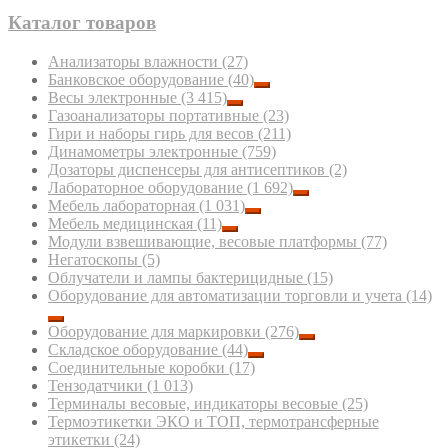
Каталог товаров
Анализаторы влажности
(27)
Банковское оборудование
(40)
Весы электронные
(3 415)
Газоанализаторы портативные
(23)
Гири и наборы гирь для весов
(211)
Динамометры электронные
(759)
Дозаторы диспенсеры для антисептиков
(2)
Лабораторное оборудование
(1 692)
Мебель лабораторная
(1 031)
Мебель медицинская
(11)
Модули взвешивающие, весовые платформы
(77)
Негатоскопы
(5)
Облучатели и лампы бактерицидные
(15)
Оборудование для автоматизации торговли и учета
(14)
Оборудование для маркировки
(276)
Складское оборудование
(44)
Соединительные коробки
(17)
Тензодатчики
(1 013)
Терминалы весовые, индикаторы весовые
(25)
Термоэтикетки ЭКО и ТОП, термотрансферные
этикетки
(24)