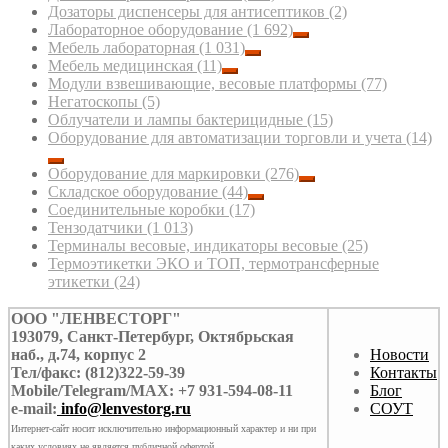
Дозаторы диспенсеры для антисептиков
(2)
Лабораторное оборудование
(1 692)
Мебель лабораторная
(1 031)
Мебель медицинская
(11)
Модули взвешивающие, весовые платформы
(77)
Негатоскопы
(5)
Облучатели и лампы бактерицидные
(15)
Оборудование для автоматизации торговли и учета
(14)
Оборудование для маркировки
(276)
Складское оборудование
(44)
Соединительные коробки
(17)
Тензодатчики
(1 013)
Терминалы весовые, индикаторы весовые
(25)
Термоэтикетки ЭКО и ТОП, термотрансферные
этикетки
(24)
ООО "ЛЕНВЕСТОРГ"
193079, Санкт-Петербург, Октябрьская
наб., д.74, корпус 2
Новости
Тел/факс: (812)322-59-39
Контакты
Mobile/Telegram/MAX: +7 931-594-08-11
Блог
e-mail:
info@lenvestorg.ru
СОУТ
Интернет-сайт носит исключительно информационный характер и ни при
каких условиях не является публичной офертой.