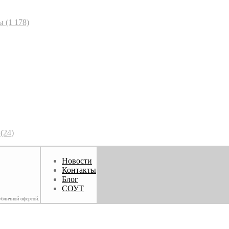
ы
(1 178)
(24)
Новости
Контакты
Блог
СОУТ
убличной офертой.