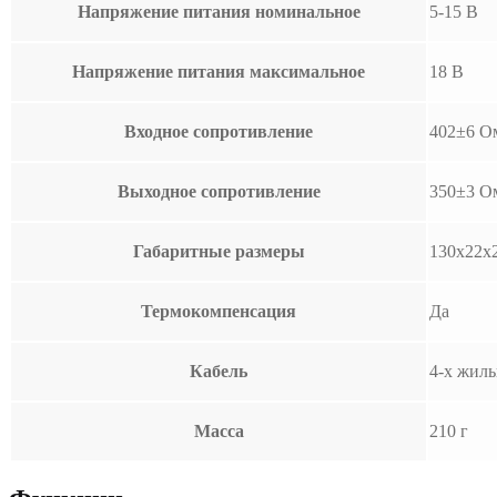
Напряжение питания номинальное
5-15 В
Напряжение питания максимальное
18 В
Входное сопротивление
402±6 О
Выходное сопротивление
350±3 О
Габаритные размеры
130х22х
Термокомпенсация
Да
Кабель
4-х жил
Масса
210 г