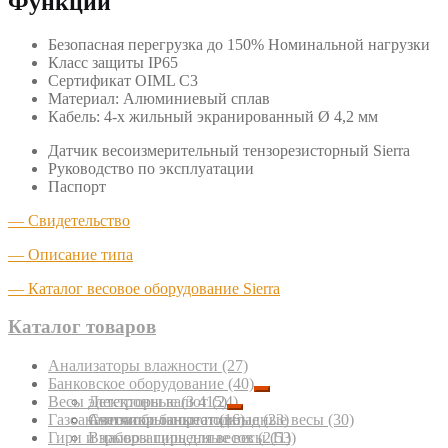
Функции
Безопасная перегрузка до 150% Номинальной нагрузки
Класс защиты IP65
Сертификат OIML C3
Материал: Алюминиевый сплав
Кабель: 4-х жильный экранированный Ø 4,2 мм
Датчик весоизмерительный тензорезисторный Sierra
Руководство по эксплуатации
Паспорт
— Свидетельство
— Описание типа
— Каталог весовое оборудование Sierra
Каталог товаров
Анализаторы влажности
(27)
Банковское оборудование
(40)
Весы электронные
Детекторы валют
(3 415)
(24)
Газоанализаторы портативные
Счетчики банкнот
Автомобильные подкладные весы
(16)
(23)
(30)
Гири и наборы гирь для весов
Взрывозащищенные весы
(211)
(53)