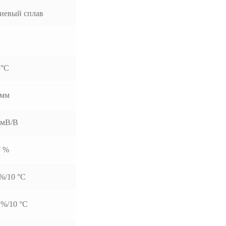
евый сплав
5°С
 мм
 мВ/В
7 %
%/10 °C
 %/10 °C