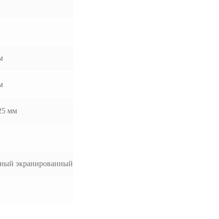
м
м
25 мм
ьный экранированный