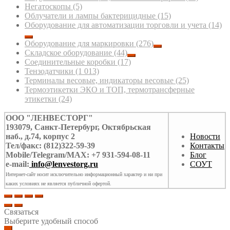
Негатоскопы
(5)
Облучатели и лампы бактерицидные
(15)
Оборудование для автоматизации торговли и учета
(14)
Оборудование для маркировки
(276)
Складское оборудование
(44)
Соединительные коробки
(17)
Тензодатчики
(1 013)
Терминалы весовые, индикаторы весовые
(25)
Термоэтикетки ЭКО и ТОП, термотрансферные
этикетки
(24)
ООО "ЛЕНВЕСТОРГ"
193079, Санкт-Петербург, Октябрьская
наб., д.74, корпус 2
Новости
Тел/факс: (812)322-59-39
Контакты
Mobile/Telegram/MAX: +7 931-594-08-11
Блог
e-mail:
info@lenvestorg.ru
СОУТ
Интернет-сайт носит исключительно информационный характер и ни при
каких условиях не является публичной офертой.
Связаться
Выберите удобный способ