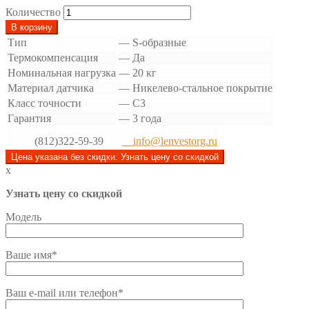
Количество
В корзину
Тип
—
S-образные
Термокомпенсация
—
Да
Номинальная нагрузка
—
20 кг
Материал датчика
—
Никелево-стальное покрытие
Класс точности
—
C3
Гарантия
—
3 года
(812)322-59-39
info@lenvestorg.ru
Цена указана без скидки. Узнать цену со скидкой
x
Узнать цену со скидкой
Модель
Ваше имя*
Ваш e-mail или телефон*