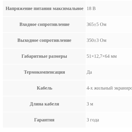
Напряжение питания максимальное
18 В
Входное сопротивление
365±5 Ом
Выходное сопротивление
350±3 Ом
Габаритные размеры
51×12,7×64 мм
Термокомпенсация
Да
Кабель
4-х жильный экранир
Длина кабеля
3 м
Гарантия
3 года