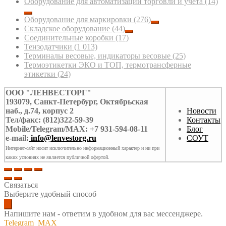
Оборудование для автоматизации торговли и учета
(14)
Оборудование для маркировки
(276)
Складское оборудование
(44)
Соединительные коробки
(17)
Тензодатчики
(1 013)
Терминалы весовые, индикаторы весовые
(25)
Термоэтикетки ЭКО и ТОП, термотрансферные
этикетки
(24)
ООО "ЛЕНВЕСТОРГ"
193079, Санкт-Петербург, Октябрьская
наб., д.74, корпус 2
Новости
Тел/факс: (812)322-59-39
Контакты
Mobile/Telegram/MAX: +7 931-594-08-11
Блог
e-mail:
info@lenvestorg.ru
СОУТ
Интернет-сайт носит исключительно информационный характер и ни при
каких условиях не является публичной офертой.
Связаться
Выберите удобный способ
Напишите нам - ответим в удобном для вас мессенджере.
Telegram
MAX