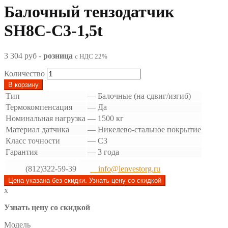
Балочный тензодатчик
SH8C-C3-1,5t
3 304 руб
-
розница
с НДС 22%
Количество
В корзину
Тип
—
Балочные (на сдвиг/изгиб)
Термокомпенсация
—
Да
Номинальная нагрузка
—
1500 кг
Материал датчика
—
Никелево-стальное покрытие
Класс точности
—
C3
Гарантия
—
3 года
(812)322-59-39
info@lenvestorg.ru
Цена указана без скидки. Узнать цену со скидкой
x
Узнать цену со скидкой
Модель