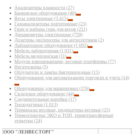
Анализаторы влажности
(27)
Банковское оборудование
(40)
Весы электронные
(3 415)
Газоанализаторы портативные
(23)
Гири и наборы гирь для весов
(211)
Динамометры электронные
(759)
Дозаторы диспенсеры для антисептиков
(2)
Лабораторное оборудование
(1 692)
Мебель лабораторная
(1 031)
Мебель медицинская
(11)
Модули взвешивающие, весовые платформы
(77)
Негатоскопы
(5)
Облучатели и лампы бактерицидные
(15)
Оборудование для автоматизации торговли и учета
(14)
Оборудование для маркировки
(276)
Складское оборудование
(44)
Соединительные коробки
(17)
Тензодатчики
(1 013)
Терминалы весовые, индикаторы весовые
(25)
Термоэтикетки ЭКО и ТОП, термотрансферные
этикетки
(24)
ООО "ЛЕНВЕСТОРГ"