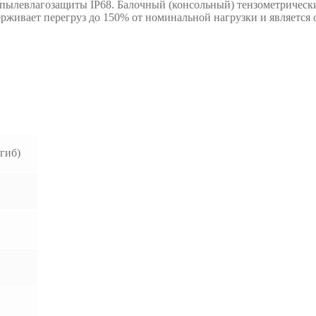
 пылевлагозащиты IP68. Балочный (консольный) тензометрическ
ерживает перегруз до 150% от номинальной нагрузки и являетс
гиб)