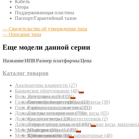
Кабель
Опора
Поддерживающая пластина
Паспорт/Гарантийный талон
— Свидетельство об утверждении типа
— Описание типа
Еще модели данной серии
Название
НПВ
Размер платформы
Цена
Каталог товаров
Анализаторы влажности
(27)
Банковское оборудование
(40)
Весы электронные
Детекторы валют
(3 415)
(24)
Газоанализаторы портативные
Счетчики банкнот
Автомобильные подкладные весы
(16)
(23)
(30)
Гири и наборы гирь для весов
Взрывозащищенные весы
(211)
(53)
Динамометры электронные
Для взвешивания животных весы
(759)
(65)
Дозаторы диспенсеры для антисептиков
Крановые весы
(226)
(2)
Лабораторное оборудование
Лабораторные весы, аналитические весы, микровес
(1 692)
Мебель лабораторная
Медицинские весы
pH-метры
(33)
(1 031)
(60)
Мебель медицинская
Паллетные весы
TDS-метры
Кресла медицинские лабораторные
(15)
(11)
(68)
(48)