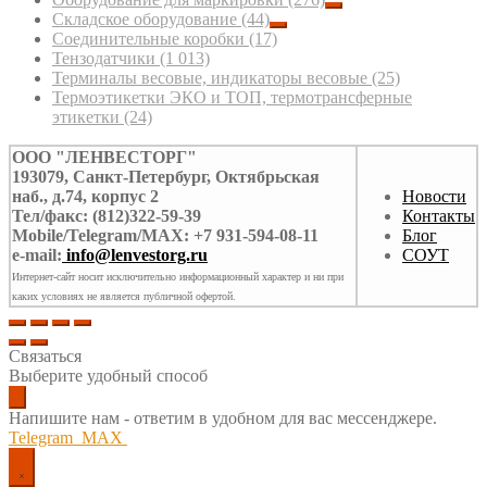
Складское оборудование
(44)
Соединительные коробки
(17)
Тензодатчики
(1 013)
Терминалы весовые, индикаторы весовые
(25)
Термоэтикетки ЭКО и ТОП, термотрансферные
этикетки
(24)
ООО "ЛЕНВЕСТОРГ"
193079, Санкт-Петербург, Октябрьская
наб., д.74, корпус 2
Новости
Тел/факс: (812)322-59-39
Контакты
Mobile/Telegram/MAX: +7 931-594-08-11
Блог
e-mail:
info@lenvestorg.ru
СОУТ
Интернет-сайт носит исключительно информационный характер и ни при
каких условиях не является публичной офертой.
Связаться
Выберите удобный способ
Напишите нам - ответим в удобном для вас мессенджере.
Telegram
MAX