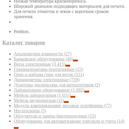
Низкая температура краскопереноса.
Широкий диапазон подходящих материалов для печати.
Для печати этикеток и чеков с коротким сроком
хранения.
Риббон.
Каталог товаров
Анализаторы влажности
(27)
Банковское оборудование
(40)
Весы электронные
(3 415)
Газоанализаторы портативные
(23)
Гири и наборы гирь для весов
(211)
Динамометры электронные
(759)
Дозаторы диспенсеры для антисептиков
(2)
Лабораторное оборудование
(1 692)
Мебель лабораторная
(1 031)
Мебель медицинская
(11)
Модули взвешивающие, весовые платформы
(77)
Негатоскопы
(5)
Облучатели и лампы бактерицидные
(15)
Оборудование для автоматизации торговли и учета
(14)