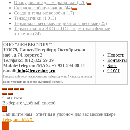
Оборудование для маркировки
(276)
Складское оборудование
(44)
Соединительные коробки
(17)
Тензодатчики
(1 013)
Терминалы весовые, индикаторы весовые
(25)
Термоэтикетки ЭКО и ТОП, термотрансферные
этикетки
(24)
ООО "ЛЕНВЕСТОРГ"
193079, Санкт-Петербург, Октябрьская
наб., д.74, корпус 2
Новости
Тел/факс: (812)322-59-39
Контакты
Mobile/Telegram/MAX: +7 931-594-08-11
Блог
e-mail:
info@lenvestorg.ru
СОУТ
Интернет-сайт носит исключительно информационный характер и ни при
каких условиях не является публичной офертой.
Связаться
Выберите удобный способ
Напишите нам - ответим в удобном для вас мессенджере.
Telegram
MAX