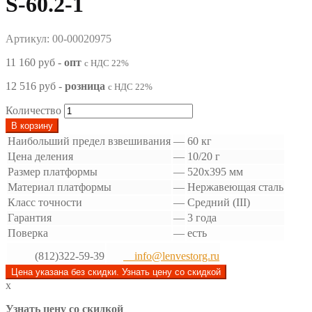
S-60.2-1
Артикул: 00-00020975
11 160 руб
-
опт
с НДС 22%
12 516 руб
-
розница
с НДС 22%
Количество
В корзину
Наибольший предел взвешивания
—
60 кг
Цена деления
—
10/20 г
Размер платформы
—
520x395 мм
Материал платформы
—
Нержавеющая сталь
Класс точности
—
Средний (III)
Гарантия
—
3 года
Поверка
—
есть
(812)322-59-39
info@lenvestorg.ru
Цена указана без скидки. Узнать цену со скидкой
x
Узнать цену со скидкой