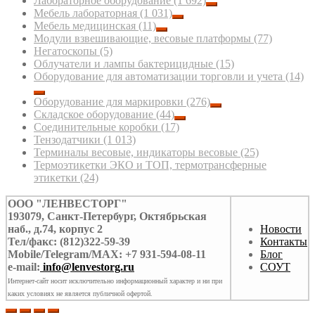
Лабораторное оборудование
(1 692)
Мебель лабораторная
(1 031)
Мебель медицинская
(11)
Модули взвешивающие, весовые платформы
(77)
Негатоскопы
(5)
Облучатели и лампы бактерицидные
(15)
Оборудование для автоматизации торговли и учета
(14)
Оборудование для маркировки
(276)
Складское оборудование
(44)
Соединительные коробки
(17)
Тензодатчики
(1 013)
Терминалы весовые, индикаторы весовые
(25)
Термоэтикетки ЭКО и ТОП, термотрансферные
этикетки
(24)
ООО "ЛЕНВЕСТОРГ"
193079, Санкт-Петербург, Октябрьская
наб., д.74, корпус 2
Новости
Тел/факс: (812)322-59-39
Контакты
Mobile/Telegram/MAX: +7 931-594-08-11
Блог
e-mail:
info@lenvestorg.ru
СОУТ
Интернет-сайт носит исключительно информационный характер и ни при
каких условиях не является публичной офертой.