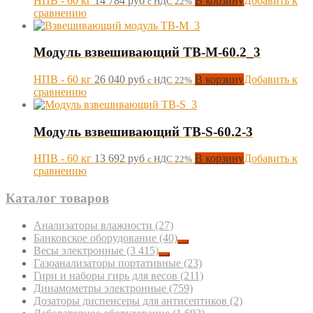
НПВ - 60 кг
14 784
руб
В корзину
Добавить к
с НДС 22%
сравнению
Модуль взвешивающий ТВ-М-60.2_3
НПВ - 60 кг
26 040
руб
В корзину
Добавить к
с НДС 22%
сравнению
Модуль взвешивающий TB-S-60.2-3
НПВ - 60 кг
13 692
руб
В корзину
Добавить к
с НДС 22%
сравнению
Каталог товаров
Анализаторы влажности
(27)
Банковское оборудование
(40)
Весы электронные
(3 415)
Газоанализаторы портативные
(23)
Гири и наборы гирь для весов
(211)
Динамометры электронные
(759)
Дозаторы диспенсеры для антисептиков
(2)