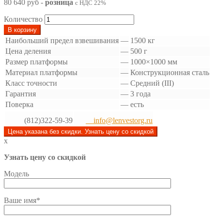
80 640 руб
-
розница
с НДС 22%
Количество
В корзину
Наибольший предел взвешивания
—
1500 кг
Цена деления
—
500 г
Размер платформы
—
1000×1000 мм
Материал платформы
—
Конструкционная сталь
Класс точности
—
Средний (III)
Гарантия
—
3 года
Поверка
—
есть
(812)322-59-39
info@lenvestorg.ru
Цена указана без скидки. Узнать цену со скидкой
x
Узнать цену со скидкой
Модель
Ваше имя*