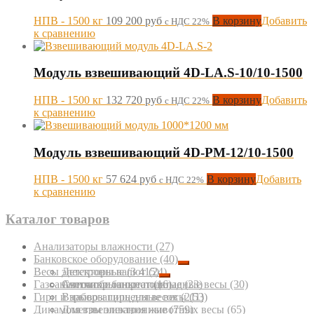
НПВ - 1500 кг
109 200
руб
В корзину
Добавить
с НДС 22%
к сравнению
Модуль взвешивающий 4D-LA.S-10/10-1500
НПВ - 1500 кг
132 720
руб
В корзину
Добавить
с НДС 22%
к сравнению
Модуль взвешивающий 4D-PM-12/10-1500
НПВ - 1500 кг
57 624
руб
В корзину
Добавить
с НДС 22%
к сравнению
Каталог товаров
Анализаторы влажности
(27)
Банковское оборудование
(40)
Весы электронные
Детекторы валют
(3 415)
(24)
Газоанализаторы портативные
Счетчики банкнот
Автомобильные подкладные весы
(16)
(23)
(30)
Гири и наборы гирь для весов
Взрывозащищенные весы
(211)
(53)
Динамометры электронные
Для взвешивания животных весы
(759)
(65)