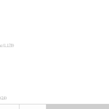
ы
(1 178)
(24)