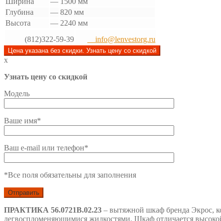
Ширина
—
1500 мм
Глубина
—
820 мм
Высота
—
2240 мм
(812)322-59-39
info@lenvestorg.ru
Цена указана без скидки. Узнать цену со скидкой
x
Узнать цену со скидкой
Модель
Ваше имя*
Ваш e-mail или телефон*
*Все поля обязательны для заполнения
ПРАКТИКА 56.0721В.02.23
– вытяжной шкаф бренда Экрос, к
легвоспломеняющимися жидкостями. Шкаф отличается высокой 