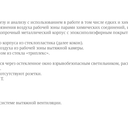
зу и анализу с использованием в работе в том числе едких и хи
язнения воздуха рабочей зоны парами химических соединений, 
копрочный металлический корпус с эпоксиполиэфирным покрыт
корпуса из стеклопластика (далее кокон).
оздуха из рабочей зоны вытяжной камеры.
ом из стекла «триплекс».
я через остекленное окно взрывобезопасным светильником, ра
.
отсутствуют розетки.
Т.
 системе вытяжной вентиляции.