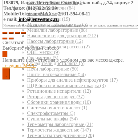
Климатические камеры
(6)
193079, Санкт-Петербург, Октябрьская наб., д.74, корпус 2
Колбонагреватели
(64)
Тел/факс: (812)322-59-39
Колориметры
(8)
Mobile/Telegram/MAX: +7 931-594-08-11
Кондуктометры
(19)
e-mail:
info@lenvestorg.ru
Мельницы лабораторные
(5)
Интернет-сайт носит исключительно информационный характер и ни при каких условиях не является п
Мешалки лабораторные
(88)
Наконечники для дозаторов
(212)
Насосы лабораторные
(12)
Связаться
Оборудование для рассева
(2)
Выберите удобный способ
ОВП-метры
(9)
Оксиметры
(5)
Напишите нам - ответим в удобном для вас мессенджере.
Охладители дистиллята
(5)
Telegram
MAX
Печи лабораторные
(50)
Плиты нагревательные
(54)
Приборы для анализа нефтепродуктов
(17)
ПЦР боксы и ламинарные шкафы
(3)
Ротационные испарители
(12)
Роторы для центрифуг
(37)
Сборники хранения воды
(10)
Системы очистки кислот
(1)
Спектрофотометры
(3)
Сушильные шкафы
(54)
Термометры лабораторные
(21)
Термостаты жидкостные
(147)
Термостаты твердотельные
(20)