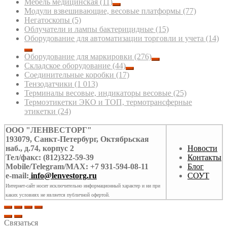
Мебель медицинская
(11)
Модули взвешивающие, весовые платформы
(77)
Негатоскопы
(5)
Облучатели и лампы бактерицидные
(15)
Оборудование для автоматизации торговли и учета
(14)
Оборудование для маркировки
(276)
Складское оборудование
(44)
Соединительные коробки
(17)
Тензодатчики
(1 013)
Терминалы весовые, индикаторы весовые
(25)
Термоэтикетки ЭКО и ТОП, термотрансферные
этикетки
(24)
ООО "ЛЕНВЕСТОРГ"
193079, Санкт-Петербург, Октябрьская
наб., д.74, корпус 2
Новости
Тел/факс: (812)322-59-39
Контакты
Mobile/Telegram/MAX: +7 931-594-08-11
Блог
e-mail:
info@lenvestorg.ru
СОУТ
Интернет-сайт носит исключительно информационный характер и ни при
каких условиях не является публичной офертой.
Связаться