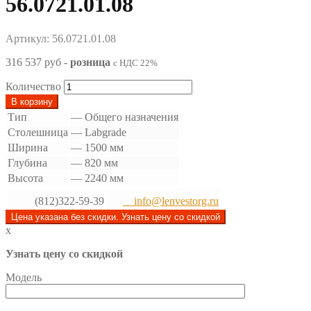
56.0721.01.08
Артикул: 56.0721.01.08
316 537 руб
-
розница
с НДС 22%
Количество
В корзину
Тип
—
Общего назначения
Столешница
—
Labgrade
Ширина
—
1500 мм
Глубина
—
820 мм
Высота
—
2240 мм
(812)322-59-39
info@lenvestorg.ru
Цена указана без скидки. Узнать цену со скидкой
x
Узнать цену со скидкой
Модель