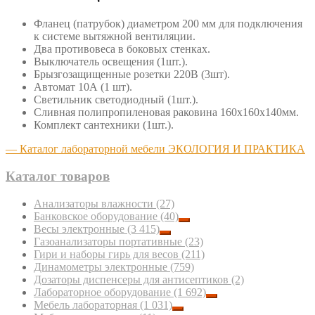
Фланец (патрубок) диаметром 200 мм для подключения
к системе вытяжной вентиляции.
Два противовеса в боковых стенках.
Выключатель освещения (1шт.).
Брызгозащищенные розетки 220В (3шт).
Автомат 10А (1 шт).
Светильник светодиодный (1шт.).
Сливная полипропиленовая раковина 160х160х140мм.
Комплект сантехники (1шт.).
— Каталог лабораторной мебели ЭКОЛОГИЯ И ПРАКТИКА
Каталог товаров
Анализаторы влажности
(27)
Банковское оборудование
(40)
Весы электронные
(3 415)
Газоанализаторы портативные
(23)
Гири и наборы гирь для весов
(211)
Динамометры электронные
(759)
Дозаторы диспенсеры для антисептиков
(2)
Лабораторное оборудование
(1 692)
Мебель лабораторная
(1 031)