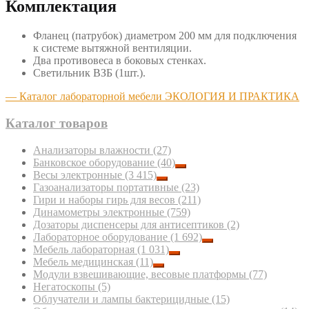
Комплектация
Фланец (патрубок) диаметром 200 мм для подключения
к системе вытяжной вентиляции.
Два противовеса в боковых стенках.
Светильник ВЗБ (1шт.).
— Каталог лабораторной мебели ЭКОЛОГИЯ И ПРАКТИКА
Каталог товаров
Анализаторы влажности
(27)
Банковское оборудование
(40)
Весы электронные
(3 415)
Газоанализаторы портативные
(23)
Гири и наборы гирь для весов
(211)
Динамометры электронные
(759)
Дозаторы диспенсеры для антисептиков
(2)
Лабораторное оборудование
(1 692)
Мебель лабораторная
(1 031)
Мебель медицинская
(11)
Модули взвешивающие, весовые платформы
(77)
Негатоскопы
(5)
Облучатели и лампы бактерицидные
(15)