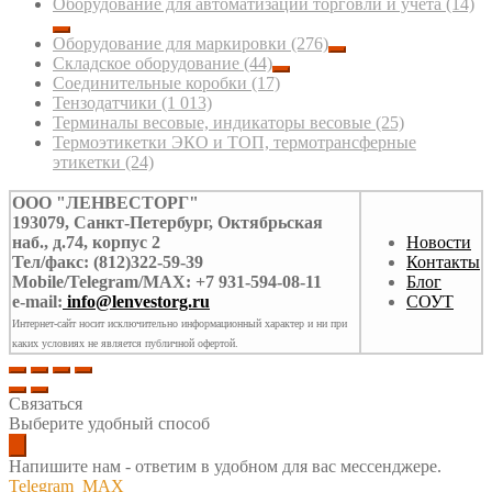
Оборудование для автоматизации торговли и учета
(14)
Оборудование для маркировки
(276)
Складское оборудование
(44)
Соединительные коробки
(17)
Тензодатчики
(1 013)
Терминалы весовые, индикаторы весовые
(25)
Термоэтикетки ЭКО и ТОП, термотрансферные
этикетки
(24)
ООО "ЛЕНВЕСТОРГ"
193079, Санкт-Петербург, Октябрьская
наб., д.74, корпус 2
Новости
Тел/факс: (812)322-59-39
Контакты
Mobile/Telegram/MAX: +7 931-594-08-11
Блог
e-mail:
info@lenvestorg.ru
СОУТ
Интернет-сайт носит исключительно информационный характер и ни при
каких условиях не является публичной офертой.
Связаться
Выберите удобный способ
Напишите нам - ответим в удобном для вас мессенджере.
Telegram
MAX