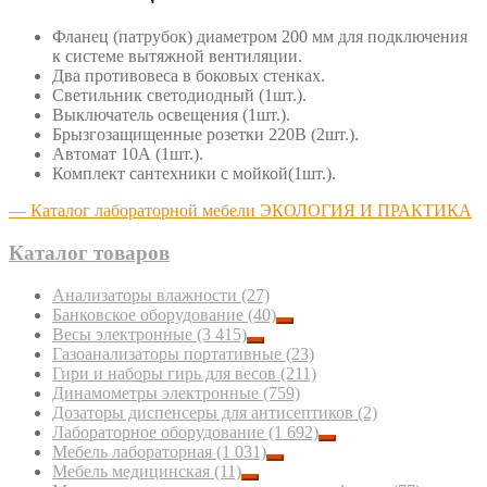
Фланец (патрубок) диаметром 200 мм для подключения
к системе вытяжной вентиляции.
Два противовеса в боковых стенках.
Светильник светодиодный (1шт.).
Выключатель освещения (1шт.).
Брызгозащищенные розетки 220В (2шт.).
Автомат 10А (1шт.).
Комплект сантехники с мойкой(1шт.).
— Каталог лабораторной мебели ЭКОЛОГИЯ И ПРАКТИКА
Каталог товаров
Анализаторы влажности
(27)
Банковское оборудование
(40)
Весы электронные
(3 415)
Газоанализаторы портативные
(23)
Гири и наборы гирь для весов
(211)
Динамометры электронные
(759)
Дозаторы диспенсеры для антисептиков
(2)
Лабораторное оборудование
(1 692)
Мебель лабораторная
(1 031)
Мебель медицинская
(11)