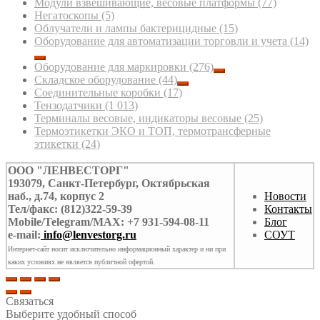
Модули взвешивающие, весовые платформы
(77)
Негатоскопы
(5)
Облучатели и лампы бактерицидные
(15)
Оборудование для автоматизации торговли и учета
(14)
Оборудование для маркировки
(276)
Складское оборудование
(44)
Соединительные коробки
(17)
Тензодатчики
(1 013)
Терминалы весовые, индикаторы весовые
(25)
Термоэтикетки ЭКО и ТОП, термотрансферные
этикетки
(24)
ООО "ЛЕНВЕСТОРГ"
193079, Санкт-Петербург, Октябрьская
наб., д.74, корпус 2
Новости
Тел/факс: (812)322-59-39
Контакты
Mobile/Telegram/MAX: +7 931-594-08-11
Блог
e-mail:
info@lenvestorg.ru
СОУТ
Интернет-сайт носит исключительно информационный характер и ни при
каких условиях не является публичной офертой.
Связаться
Выберите удобный способ