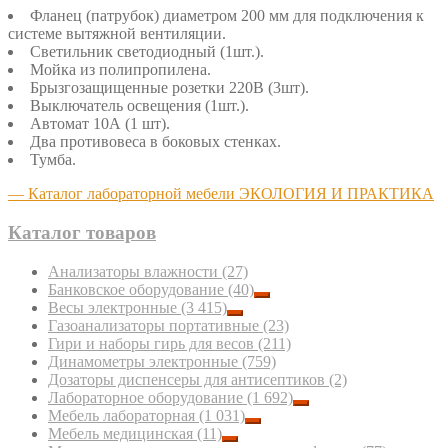
Фланец (патрубок) диаметром 200 мм для подключения к
системе вытяжной вентиляции.
Светильник светодиодный (1шт.).
Мойка из полипропилена.
Брызгозащищенные розетки 220В (3шт).
Выключатель освещения (1шт.).
Автомат 10А (1 шт).
Два противовеса в боковых стенках.
Тумба.
— Каталог лабораторной мебели ЭКОЛОГИЯ И ПРАКТИКА
Каталог товаров
Анализаторы влажности
(27)
Банковское оборудование
(40)
Весы электронные
(3 415)
Газоанализаторы портативные
(23)
Гири и наборы гирь для весов
(211)
Динамометры электронные
(759)
Дозаторы диспенсеры для антисептиков
(2)
Лабораторное оборудование
(1 692)
Мебель лабораторная
(1 031)
Мебель медицинская
(11)