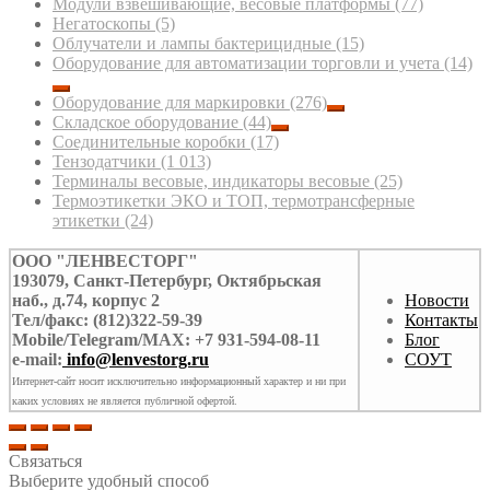
Модули взвешивающие, весовые платформы
(77)
Негатоскопы
(5)
Облучатели и лампы бактерицидные
(15)
Оборудование для автоматизации торговли и учета
(14)
Оборудование для маркировки
(276)
Складское оборудование
(44)
Соединительные коробки
(17)
Тензодатчики
(1 013)
Терминалы весовые, индикаторы весовые
(25)
Термоэтикетки ЭКО и ТОП, термотрансферные
этикетки
(24)
ООО "ЛЕНВЕСТОРГ"
193079, Санкт-Петербург, Октябрьская
наб., д.74, корпус 2
Новости
Тел/факс: (812)322-59-39
Контакты
Mobile/Telegram/MAX: +7 931-594-08-11
Блог
e-mail:
info@lenvestorg.ru
СОУТ
Интернет-сайт носит исключительно информационный характер и ни при
каких условиях не является публичной офертой.
Связаться
Выберите удобный способ