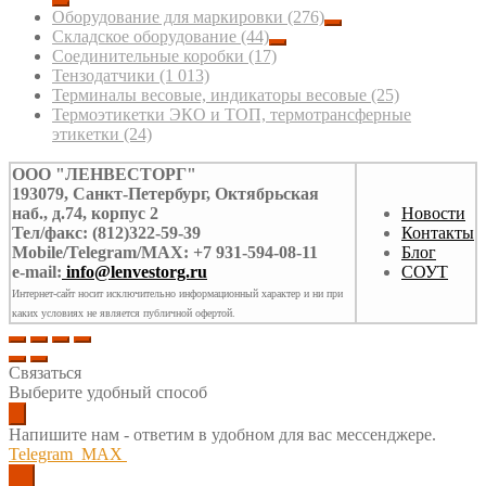
Оборудование для маркировки
(276)
Складское оборудование
(44)
Соединительные коробки
(17)
Тензодатчики
(1 013)
Терминалы весовые, индикаторы весовые
(25)
Термоэтикетки ЭКО и ТОП, термотрансферные
этикетки
(24)
ООО "ЛЕНВЕСТОРГ"
193079, Санкт-Петербург, Октябрьская
наб., д.74, корпус 2
Новости
Тел/факс: (812)322-59-39
Контакты
Mobile/Telegram/MAX: +7 931-594-08-11
Блог
e-mail:
info@lenvestorg.ru
СОУТ
Интернет-сайт носит исключительно информационный характер и ни при
каких условиях не является публичной офертой.
Связаться
Выберите удобный способ
Напишите нам - ответим в удобном для вас мессенджере.
Telegram
MAX