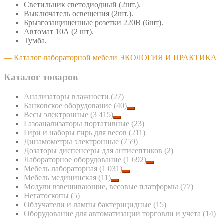
Светильник светодиодный (2шт.).
Выключатель освещения (2шт.).
Брызгозащищенные розетки 220В (6шт).
Автомат 10А (2 шт).
Тумба.
— Каталог лабораторной мебели ЭКОЛОГИЯ И ПРАКТИКА
Каталог товаров
Анализаторы влажности
(27)
Банковское оборудование
(40)
Весы электронные
(3 415)
Газоанализаторы портативные
(23)
Гири и наборы гирь для весов
(211)
Динамометры электронные
(759)
Дозаторы диспенсеры для антисептиков
(2)
Лабораторное оборудование
(1 692)
Мебель лабораторная
(1 031)
Мебель медицинская
(11)
Модули взвешивающие, весовые платформы
(77)
Негатоскопы
(5)
Облучатели и лампы бактерицидные
(15)
Оборудование для автоматизации торговли и учета
(14)