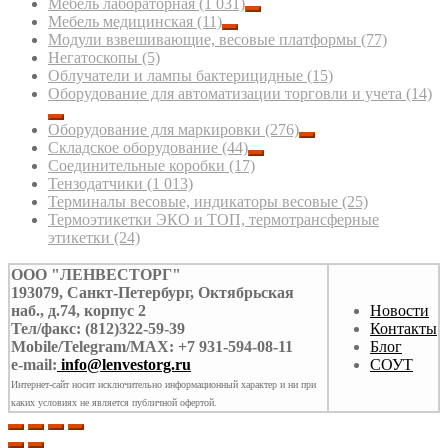
Мебель лабораторная
(1 031)
Мебель медицинская
(11)
Модули взвешивающие, весовые платформы
(77)
Негатоскопы
(5)
Облучатели и лампы бактерицидные
(15)
Оборудование для автоматизации торговли и учета
(14)
Оборудование для маркировки
(276)
Складское оборудование
(44)
Соединительные коробки
(17)
Тензодатчики
(1 013)
Терминалы весовые, индикаторы весовые
(25)
Термоэтикетки ЭКО и ТОП, термотрансферные
этикетки
(24)
ООО "ЛЕНВЕСТОРГ"
193079, Санкт-Петербург, Октябрьская
наб., д.74, корпус 2
Новости
Тел/факс: (812)322-59-39
Контакты
Mobile/Telegram/MAX: +7 931-594-08-11
Блог
e-mail:
info@lenvestorg.ru
СОУТ
Интернет-сайт носит исключительно информационный характер и ни при
каких условиях не является публичной офертой.