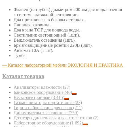
Фланец (патрубок) диаметром 200 мм для подключения
к системе вытяжной вентиляции.
Два противовеса в боковых стенках.
Сливная раковина.
Два крана TOF для подвода воды.
Светильник светодиодный (1шт.).
Выключатель освещения (1шт.).
Брызгозащищенные розетки 220В (3шт).
Автомат 10А (1 шт).
Тумба.
— Каталог лабораторной мебели ЭКОЛОГИЯ И ПРАКТИКА
Каталог товаров
Анализаторы влажности
(27)
Банковское оборудование
(40)
Весы электронные
(3 415)
Газоанализаторы портативные
(23)
Гири и наборы гирь для весов
(211)
Динамометры электронные
(759)
Дозаторы диспенсеры для антисептиков
(2)
Лабораторное оборудование
(1 692)