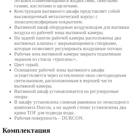
легковоспламеняющимися жидкостями, тяжелыми
газами, кислотами и щелочами.
Конструкция вытяжного шкафа представляет собой
высокопрочный металлический корпус с
эпоксиполиэфирным покрытием.
Вытяжной шкаф оборудован воздуховодом для вытяжки
воздуха из рабочей зоны вытяжной камеры.
На задней панели рабочей камеры расположены два
вытяжных клапана с закрывающимися створками,
которые позволяют регулировать воздушные потоки.
Рабочая зона вытяжной камеры закрыта подъемным
экраном из стекла «триплекс».
Цвет серый.
Освещение рабочей зоны вытяжного шкафа
осуществляется через остекленное окно светодиодным
светильником, расположенным в верхней части
вытяжной камеры.
Вытяжной шкаф устанавливается на регулируемые
опоры.
В шкафу установлена сливная раковина из эпоксидного
композита Durcon, а на задней стенке установлены два
крана TOF для подвода воды.
Рабочая поверхность – DURCON.
Комплектация