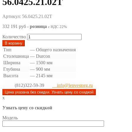
56.0425.21.02Т
Артикул: 56.0425.21.02Т
332 191 руб
-
розница
с НДС 22%
Количество
В корзину
Тип
—
Общего назначения
Столешница
—
Durcon
Ширина
—
1500 мм
Глубина
—
900 мм
Высота
—
2145 мм
(812)322-59-39
info@lenvestorg.ru
Цена указана без скидки. Узнать цену со скидкой
x
Узнать цену со скидкой
Модель