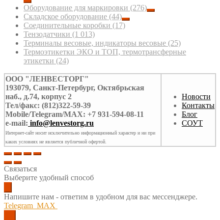
Оборудование для маркировки
(276)
Складское оборудование
(44)
Соединительные коробки
(17)
Тензодатчики
(1 013)
Терминалы весовые, индикаторы весовые
(25)
Термоэтикетки ЭКО и ТОП, термотрансферные
этикетки
(24)
ООО "ЛЕНВЕСТОРГ"
193079, Санкт-Петербург, Октябрьская
наб., д.74, корпус 2
Новости
Тел/факс: (812)322-59-39
Контакты
Mobile/Telegram/MAX: +7 931-594-08-11
Блог
e-mail:
info@lenvestorg.ru
СОУТ
Интернет-сайт носит исключительно информационный характер и ни при
каких условиях не является публичной офертой.
Связаться
Выберите удобный способ
Напишите нам - ответим в удобном для вас мессенджере.
Telegram
MAX