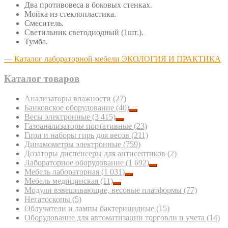
Два противовеса в боковых стенках.
Мойка из стеклопластика.
Смеситель.
Светильник светодиодный (1шт.).
Тумба.
— Каталог лабораторной мебели ЭКОЛОГИЯ И ПРАКТИКА
Каталог товаров
Анализаторы влажности
(27)
Банковское оборудование
(40)
Весы электронные
(3 415)
Газоанализаторы портативные
(23)
Гири и наборы гирь для весов
(211)
Динамометры электронные
(759)
Дозаторы диспенсеры для антисептиков
(2)
Лабораторное оборудование
(1 692)
Мебель лабораторная
(1 031)
Мебель медицинская
(11)
Модули взвешивающие, весовые платформы
(77)
Негатоскопы
(5)
Облучатели и лампы бактерицидные
(15)
Оборудование для автоматизации торговли и учета
(14)